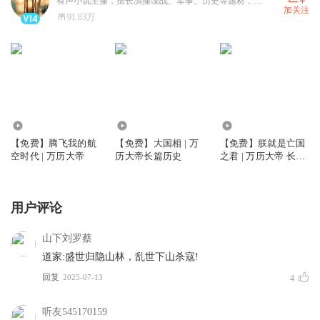
有声小说主播，擅长演播谍战、军事、历史等题材，风格沉浸感强、情感充沛，演播的小说《民国谍影》，原汁原味的展现了主角的隐忍与果决，受到数万听友喜爱，目前播讲专辑超过百部，《谍影凌云》播放量破1亿，总播放量超过15亿，希望自己可以不断努力，不负喜爱！让我们一起在作品中感受热血男儿的家国情怀！
加关注
91.83万
3.95万
6.51万
5.95万
【免费】腾飞我的航
【免费】大国相 | 万
【免费】朕就是亡国
空时代 | 万历大帝
历大帝长篇历史
之君 | 万历大帝 长篇
历史小说
用户评论
山下刘罗蔡
道家:盛世归隐山林，乱世下山杀寇!
回复
2025-07-13
4
听友545170159