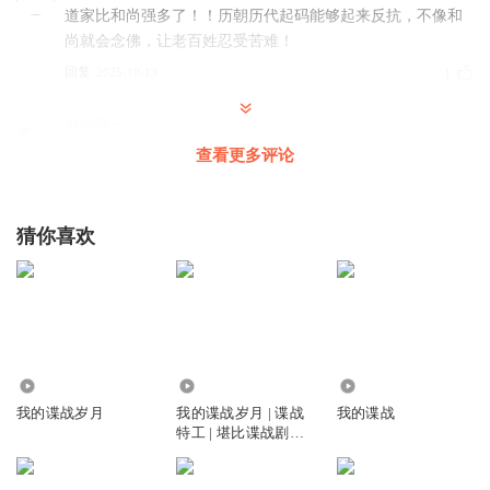
道家比和尚强多了！！历朝历代起码能够起来反抗，不像和
尚就会念佛，让老百姓忍受苦难！
回复
2025-10-13
1
狼哥第一
小道士要危险了……
查看更多评论
回复
2024-01-18
1
猜你喜欢
普通向善
虽说主角的地位让他必须做出符合身份的行为，但大段地描
写灯红酒绿残酷用刑，说明作者很享受这种作派。
回复
2024-07-27
0
听友211577127
49.51万
117.84万
50.82万
打卡
我的谍战岁月
我的谍战岁月 | 谍战
我的谍战
特工 | 堪比谍战剧
回复
2024-02-29
0
《风筝》| 谍战抗日
辉哥好5