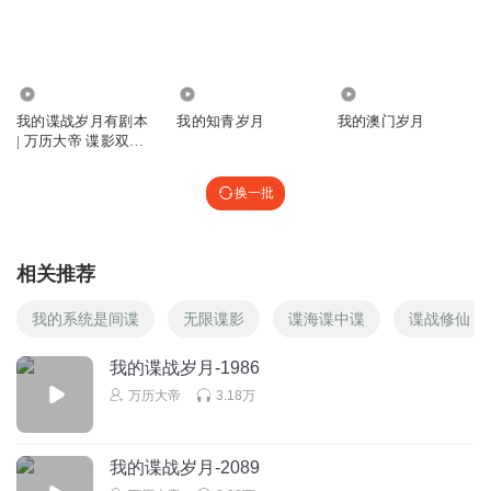
简单说两句好听
回复
2024-01-02
0
304.53万
1978
107.84万
我的谍战岁月有剧本
我的知青岁月
我的澳门岁月
| 万历大帝 谍影双雄
系列
换一批
相关推荐
我的系统是间谍
无限谍影
谍海谍中谍
谍战修仙
我的谍战岁月-1986
万历大帝
3.18万
我的谍战岁月-2089