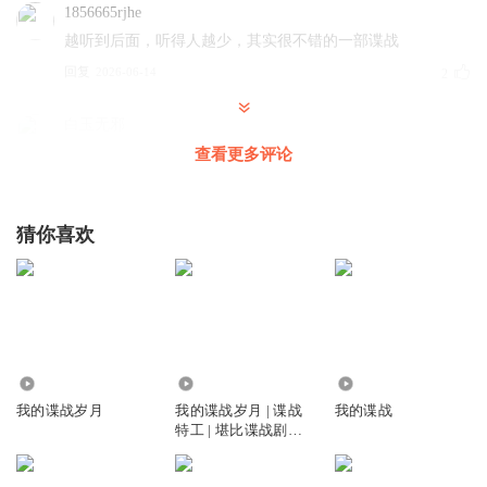
1856665rjhe
越听到后面，听得人越少，其实很不错的一部谍战
回复
2026-06-14
2
白玉无邪
这个唐小叶蠢的很，怎么会让她成为地下党的，简直拿我方
查看更多评论
人员生命不当一回事
回复
2024-03-13
2
猜你喜欢
雪山飞狐1688
感觉程主要为军统服务
回复
2026-02-21
1
当代摸金校尉
49.51万
117.76万
50.82万
最讨厌这个糖小叶。和那两个笨蛋划等号。
我的谍战岁月
我的谍战岁月 | 谍战
我的谍战
特工 | 堪比谍战剧
回复
2024-03-05
1
《风筝》| 谍战抗日
辉哥好5