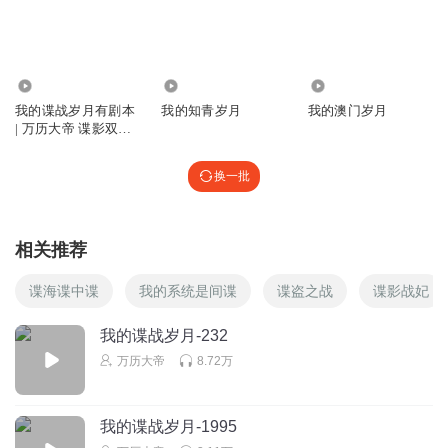
好听
回复
2023-12-29
0
304.38万
1978
107.83万
13853587wah
我的谍战岁月有剧本
我的知青岁月
我的澳门岁月
| 万历大帝 谍影双雄
系列
回复
2024-01-20
0
换一批
听友211577127
打卡
相关推荐
回复
2023-12-29
0
谍海谍中谍
我的系统是间谍
谍盗之战
谍影战妃
我的谍战岁月-232
万历大帝
8.72万
我的谍战岁月-1995