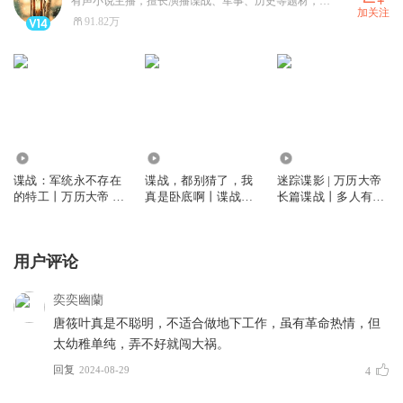
有声小说主播，擅长演播谍战、军事、历史等题材，风格沉浸感强、情感充沛，演播的小说《民国谍影》，原汁原味的展现了主角的隐忍与果决，受到数万听友喜爱，目前播讲专辑超过百部，《谍影凌云》播放量破1亿，总播放量超过15亿，希望自己可以不断努力，不负喜爱！让我们一起在作品中感受热血男儿的家国情怀！
加关注
91.82万
181.06万
69.98万
6807.46万
谍战：军统永不存在
谍战，都别猜了，我
迷踪谍影 | 万历大帝
的特工丨万历大帝 抗
真是卧底啊丨谍战丨
长篇谍战丨多人有声
战谍战丨军统丨苟道
物资买卖丨全球博弈
剧
流丨多人有声剧
丨顶级爽文丨多人有
声剧
用户评论
奕奕幽蘭
唐筱叶真是不聪明，不适合做地下工作，虽有革命热情，但
太幼稚单纯，弄不好就闯大祸。
回复
2024-08-29
4