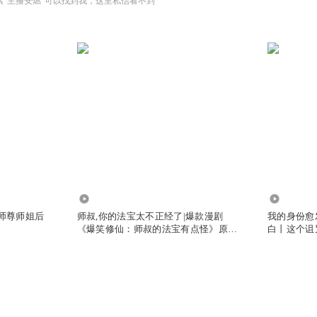
索“主播安燃”可以找到我，这里私信看不到
1.00亿
290.14万
，师尊师姐后
师叔,你的法宝太不正经了|爆款漫剧
我的身份愈
《爆笑修仙：师叔的法宝有点怪》原著|
白丨这个诅
安燃穿越爆笑修仙|法宝不正经VIP免费
有声小说
有声小说