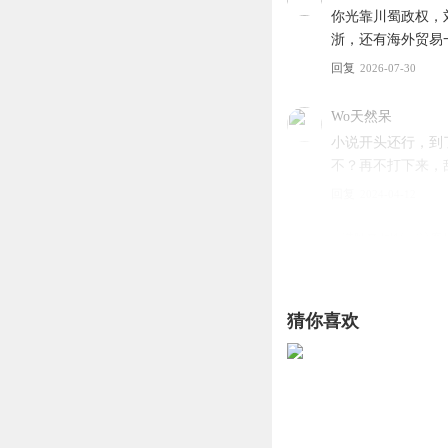
你光靠川蜀政权，
浙，还有海外贸易
回复
2026-07-30
Wo天然呆
小说开头还行，到
不？再不打下来，
回复
2024-04-12
哎呀来
回复 @
这客
李非池
猜你喜欢
不是开银行了吗，
回复
2024-03-21
进度条刷新中
回复 