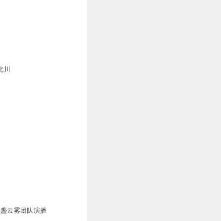
0
 北川
0
0
0
半盏云雾团队演播