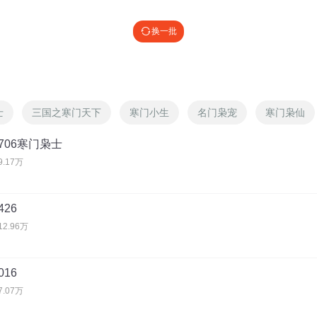
换一批
士
三国之寒门天下
寒门小生
名门枭宠
寒门枭仙
706寒门枭士
9.17万
26
12.96万
16
7.07万