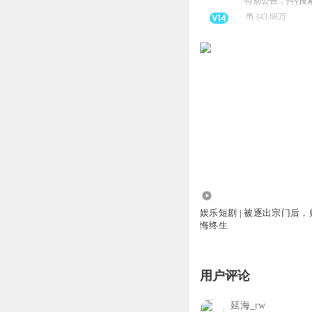
特别公告：抖y搜
343.68万
182.34万
娱乐短剧 | 被逐出宗门后
悔终生
用户评论
延海_rw