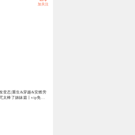
加关注
发变态|重生&穿越&安燃旁
咒太棒了姊妹篇丨vip免费