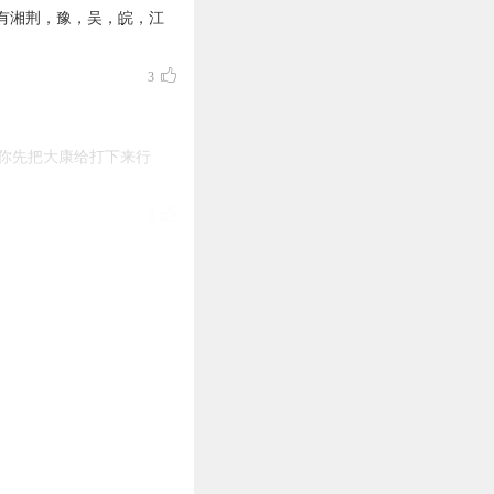
有湘荆，豫，吴，皖，江
3
你先把大康给打下来行
0
，喷都喷不对地方
0