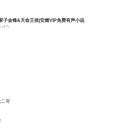
家子金锋&天命王侯|安燃VIP免费有声小说
0.29万
说二哥
程