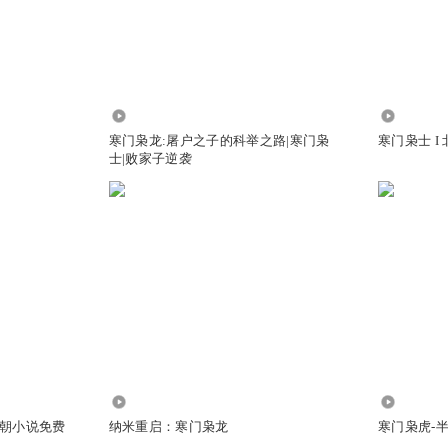
88.12万
10.53万
寒门枭龙:屠户之子的科举之路|寒门枭
寒门枭士 I
士|败家子逆袭
收 确实打算从他这个发展这么好的地方培养豪门 然后再一次性打了
405
863
朝小说免费
纳米重启：寒门枭龙
寒门枭虎-
集