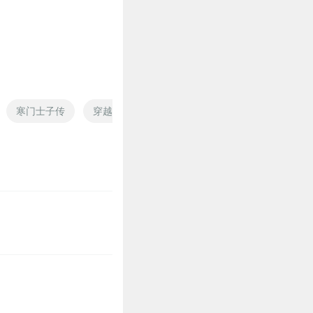
0
寒门士子传
穿越之寒门千金
一等寒门妃
寒门相师