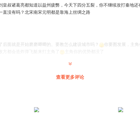
刘皇叔诸葛亮都知道以益州疲弊，今天下四分五裂，你不继续攻打秦地还
一直没有吗？北宋南宋元明都是靠海上丝绸之路
了后面就是开始磨磨唧唧的。要教怎么建设城市吗？
你要图发展，主角
敌方都会造炸弹飞艇来打主角了
主角你的优势都没了
厅有课件
:
人家说的死侍高扔手雷90多米，啥时候说女兵扔手雷90多米来，不好好听
查看更多评论
怎么会缺钱呢
@
李非池
:
发行五年期国债又有钱了。