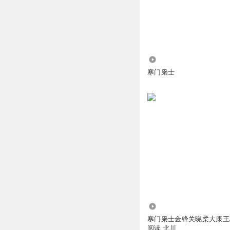
冲洞子酒厂杨玻
好听
回复
2026-08-03
独自等待_8R
14.24万
发行国债了
寒门枭士
回复
2026-02-04
听友300199026
男主脑子有毛病吧
回复
2024-08-19
ff小手冰凉
男主一点商税都不
回复
2024-03-28
4.27万
或者改变一下
寒门枭士金锋关晓柔大康王
阅读 北川
牛逼牛逼，一天三