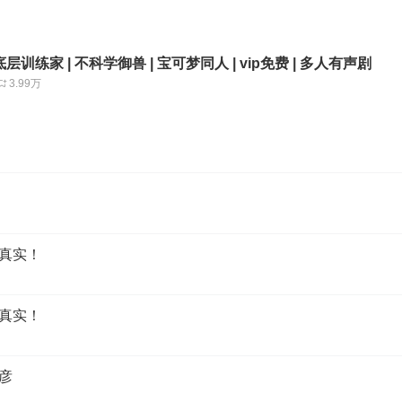
训练家 | 不科学御兽 | 宝可梦同人 | vip免费 | 多人有声剧
3.99万
为真实！
为真实！
夏彦