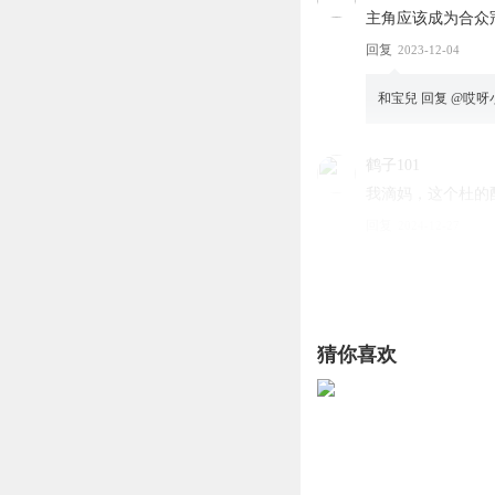
主角应该成为合众
回复
2023-12-04
和宝兒
回复 @
哎呀
鹤子101
我滴妈，这个杜的
回复
2024-12-27
日瞿縢
回复 @
鹤子1
睡不醒的猫_zx
猜你喜欢
今天我就要带她走
回复
2025-02-07
三角洲行动转载嗯
R