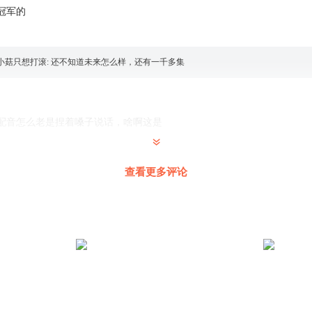
冠军的
小菇只想打滚
:
还不知道未来怎么样，还有一千多集
配音怎么老是捏着嗓子说话，啥啊这是
查看更多评论
01
:
人家这是AI的，你模仿他的声音给我看看
 看谁敢拦我