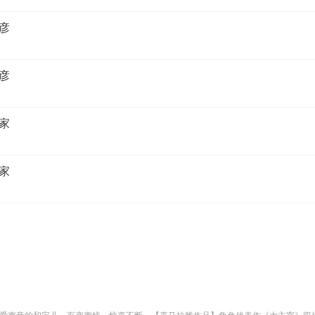
夏彦
夏彦
练家
练家