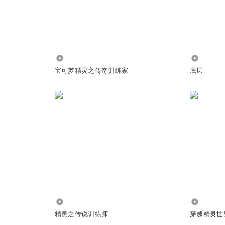
767.23万
1.24万
宝可梦精灵之传奇训练家
底层
6.23万
818.43万
精灵之传说训练师
穿越精灵世