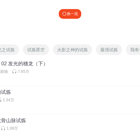
换一批
龙之试炼
试炼星空
火影之神的试炼
最强试炼
我有
02 发光的穗龙（下）
画剧场
7.65万
的试炼
1.34万
 龙骨山脉试炼
1.09万