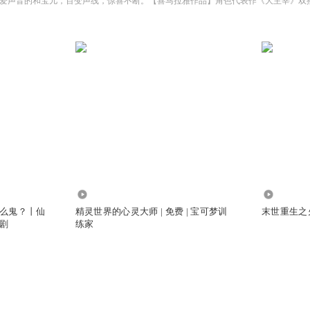
820.63万
294.24万
么鬼？丨仙
精灵世界的心灵大师 | 免费 | 宝可梦训
末世重生之火
剧
练家