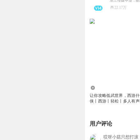
22.17万
11.37万
让你攻略低武世界，西游什
侠丨西游丨轻松丨多人有声
用户评论
哎呀小菇只想打滚