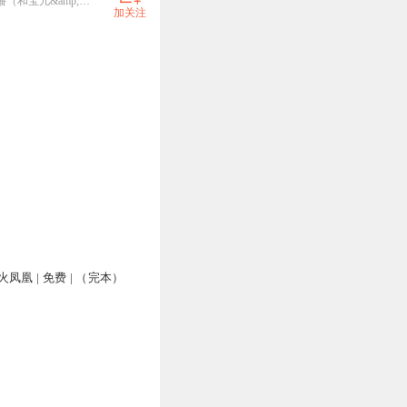
浙江传媒毕业，酷爱声音的和宝儿，百变声线，惊喜不断。【喜马拉雅作品】角色代表作《大主宰》双播（和宝儿&amp;头陀渊）《万界淘宝店》（大斌，头陀渊，小桃红，和宝儿）主述代表作《精灵世界的底层训练家》单播《灾厄收容所》代表作书粉q群：1041585025。
加关注
凤凰 | 免费 | （完本）