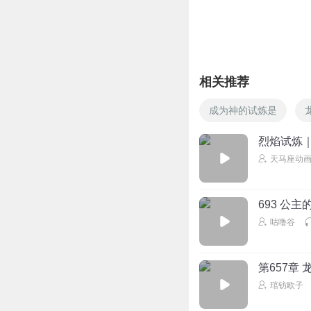
相关推荐
成为神的试炼是
烈焰试炼｜
天马座动
693 公主
咕噜谷
第657章
琯钫欧子