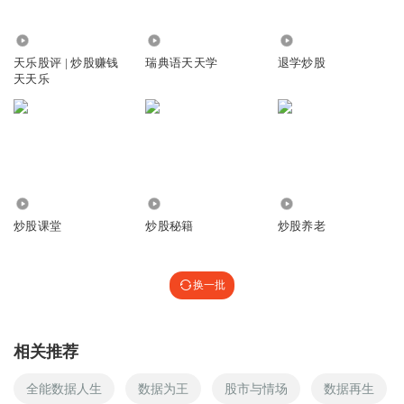
2.04万
1230
1.95万
天乐股评 | 炒股赚钱
瑞典语天天学
退学炒股
天天乐
441
8875
265
炒股课堂
炒股秘籍
炒股养老
换一批
相关推荐
全能数据人生
数据为王
股市与情场
数据再生