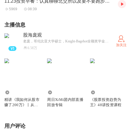
11.23投资早餐：认真聊聊北交所以及要不要跑步进场？
易体系和交易哲学。
5969
08:39
另外，
每周二晚上
8
点
-9
点半，我在喜马拉雅进行视频直
主播信息
播
，分析当前市场或热门板块的、分享投资方法、以及互动
交流等，欢迎大家来直播间交流。
股海庞观
老庞，哥伦比亚大学硕士，Knight-Bagehot全额奖学金获得者，前纽约对冲基金Guerrilla Capital基金经理兼中国区负责人，现北京一家投资公司创始人，拥有二十年的A股、港股和美股的实际投资经验，精通基本面分析和技术分析，擅长把握强势板块强势股。早年曾任南方周末报社财经记者，并出版《财经新闻道：对话美国顶尖财经媒体高层》一书。
加关注
6.58万
我们还会在喜马平台上定期举办股票投资的实战课程。关于
训练营的详细介绍和已往学员评价，欢迎前往我的另一张专
辑 “
股票投资趋势为王48讲实战训练营
”
了解更多情况，也可
以点击添加我的
助理微信
。
24.26万
48.13万
8.65万
精讲《我如何从股市
周日XiMi团内部直播
《股票投资趋势为
赚了200万》丨从投
回放专辑
王》48讲投资课程
资小白到交易大神
用户评论