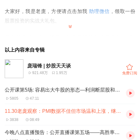
大家好，我是老庞，方便请点击加我
助理微信
，领取一份
股票投资的实战大礼包。
先自我介绍一下，我早年在美国纽约对冲基金
Guerrilla
Capital
担任基金经理，回国后成立自己的投资公司，目前
以上内容来自专辑
主要投资
A
股和港股
。在投资上坚持
"
基本面选股
+
技术面择
时
"
，注重买入时机，擅长把握刚刚启动的强势板块和强势
庞瑞锋 | 炒股天天谈
921.48万
1.95万
免费订阅
股。
公开课第5场: 容易出大牛股的形态—利润断层股和天雷地火形态
在“炒股天天谈”这个栏目，每天早晚我会更新两期节目：
5805
47:11

投资早餐
：
周一至周五，早晨7点更新，侧重于动态投资新
11.30老庞观察：PMI数据不佳但市场温和上涨，继续重点关注生物医药股
闻事件的评点、分析、以及静态投资方法与思路的分享；
3838
08:49
今晚八点直播预告：公开直播课第五场——高胜率建仓形态之利润断层股

老庞观察
：
周一至周五，每晚
6
点
-7
点间更新，对当天市场