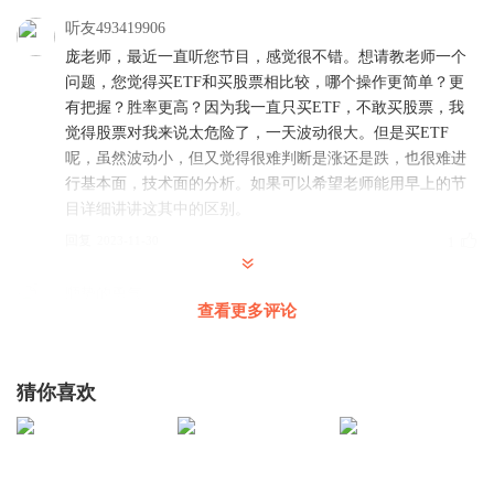
听友493419906
庞老师，最近一直听您节目，感觉很不错。想请教老师一个
问题，您觉得买ETF和买股票相比较，哪个操作更简单？更
有把握？胜率更高？因为我一直只买ETF，不敢买股票，我
觉得股票对我来说太危险了，一天波动很大。但是买ETF
呢，虽然波动小，但又觉得很难判断是涨还是跌，也很难进
行基本面，技术面的分析。如果可以希望老师能用早上的节
目详细讲讲这其中的区别。
回复
2023-11-30
1
顺势的勇气
查看更多评论
谢谢庞老师，辛苦了
回复
2023-11-30
0
猜你喜欢