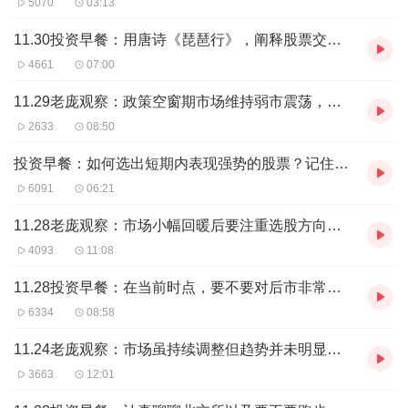
5070
03:13
走势、热门板块以及潜在机会等进行复盘与点评，偏重于动
态的投资分析与研判。
11.30投资早餐：用唐诗《琵琶行》，阐释股票交易中的一个道理
4661
07:00
除此以外，我们对过往精彩节目整理了三个听单，可以在我
11.29老庞观察：政策空窗期市场维持弱市震荡，想抓住机会更考验选股的能力
的主页下方找到：
2633
08:50
1)
股票投资心经合集
：
已完结，共
60+
集，内容包括：如何
投资早餐：如何选出短期内表现强势的股票？记住四大关键词：趋势、形态、业绩、赛道
选股和择时，技术分析和基本面分析应用要点、交易纪律和
6091
06:21
交易体系等；
11.28老庞观察：市场小幅回暖后要注重选股方向，继续关注生物创新药和新能源车中游
4093
11:08
2)
精解《股票魔法师III》
：
已完结，共
60+
集，精解投资新
经典《股票魔法师
III
》，分享当今全美四位顶尖级交易员在
11.28投资早餐：在当前时点，要不要对后市非常悲观？
选股、择时和交易纪律等实战心得与经验；
6334
08:58
11.24老庞观察：市场虽持续调整但趋势并未明显变坏，生物医药医疗股今日比较抗跌
3)
利弗莫尔的交易哲学
：已完结，其48集，重点精解华尔
3663
12:01
街一代传奇、史上最伟大的股票交易员杰西
.
利弗莫尔的交