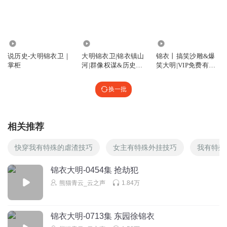
99.69万
5969.91万
3.30亿
说历史-大明锦衣卫｜
大明锦衣卫|锦衣镇山
锦衣丨搞笑沙雕&爆
掌柜
河|群像权谋&历史官
笑大明|VIP免费有声
场悬疑
小说
换一批
相关推荐
快穿我有特殊的虐渣技巧
女主有特殊外挂技巧
我有特殊
锦衣大明-0454集 抢劫犯
熊猫青云_云之声
1.84万
锦衣大明-0713集 东园徐锦衣