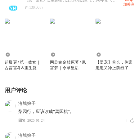
《第一嫡女》女主超强，怼天怼地怼空气，1秒不受气 已肥，日更25-30集，完本小说放心入！限时收听有惊喜福利！
加关注
130.00万
4318.16万
2.82亿
1054.02万
超爆更⭐第一嫡女｜
网剧嫁金枝原著⭐凰
【团宠】首长，你家
古言宫斗&重生复仇
宫梦｜令章皇后｜抢
崽崽又冲上前线了！
｜第一庶女同款｜
我姻缘？转身嫁暴君
轻松搞笑&团宠年代
VIP免费多人有声剧
夺后位｜甄嬛传同款
文｜VIP免费多人剧
古言宫斗&双重生复
用户评论
仇｜VIP免费多人有
声剧
洛城娘子
梨园行，应该读成“离园杭”。
回复
2025-01-24
1
洛城娘子