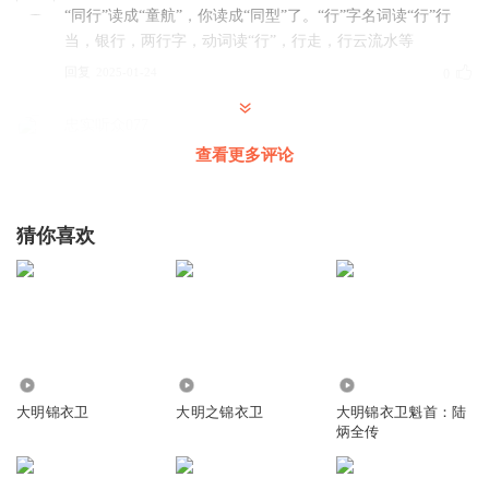
“同行”读成“童航”，你读成“同型”了。“行”字名词读“行”行
当，银行，两行字，动词读“行”，行走，行云流水等
回复
2025-01-24
0
忠实听众077
查看更多评论
回复
2025-08-15
0
猜你喜欢
3904
4.28万
232
大明锦衣卫
大明之锦衣卫
大明锦衣卫魁首：陆
炳全传