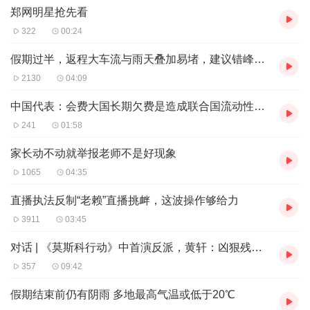
盲是扫了，但比赛结束发现，要想写出来一篇像样的稿子是
郑网明星抢先看
几乎不可能的，需要补的东西太多太多。所谓术业有专攻，
322
00:24
看台上的一位日本记者，全程都在纸上记录着每次击球，不
假期过半，返程大车流与雨天叠加易堵，建议错峰返程
时在电脑上敲下文字，想来他写出来的稿子一定专业又好看
2130
04:09
吧。
中国代表：会费大国长期欠费是造成联合国流动性危机的主要原因
科技发展到这个阶段，在采访中纸和笔俨然成了“稀罕物件
241
01:58
儿”，拍视频、录音、写稿、传稿，一部手机就全部搞定
家长动不动就举报老师不是好现象
了。其实，来之前我是准备了笔和采访本的，但每天装在电
1065
04:35
脑包里背来背去却从未拿出来过。这里面有“不大用得上”的
原因，也有心理原因：都什么时代了，还用纸笔，也不怕人
直播执法反制“老赖”直播挑衅，这波操作够给力
笑话。
3911
03:45
不只是我一个人注意到了那位日本记者，回来之后看到一个
对话 | 《莫斯科行动》中首演反派，黄轩：凶狠残忍但优雅文艺喜欢古典乐
我很喜欢的同行在朋友圈感慨：羡慕这种沉浸和专注。心下
357
09:42
惭愧，这样的沉浸与专注，离自己已经太久了。
假期结束前仍有阴雨 多地最高气温或低于20℃
正观新闻·郑州晚报记者 郭韬略 文 白韬 图