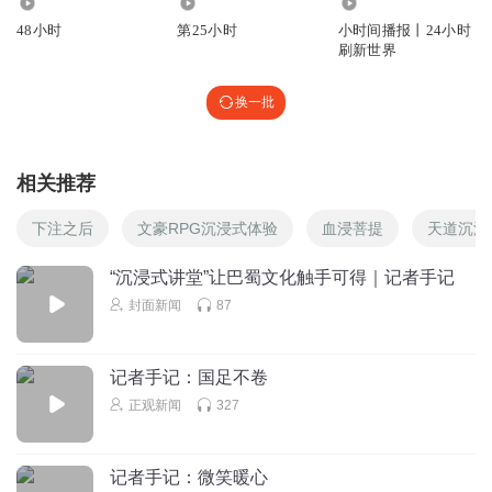
9394
2228
1981.48万
48小时
第25小时
小时间播报丨24小时
刷新世界
换一批
相关推荐
下注之后
文豪RPG沉浸式体验
血浸菩提
天道沉沉
“沉浸式讲堂”让巴蜀文化触手可得｜记者手记
封面新闻
87
记者手记：国足不卷
正观新闻
327
记者手记：微笑暖心