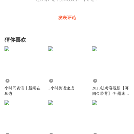
发表评论
猜你喜欢
4.22万
1.94万
16.36万
小时间资讯丨新闻在
1小时美语速成
2020法考客观题【蒋
耳边
四金带背】-押题速记
3小时