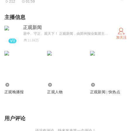
212
01:59
主播信息
正观新闻
居中、守正、观天下！ 正观新闻，由郑州报业集团主办，是郑州市全力打造的“扎根郑州、立足中原、放眼全球”的拥有较强影响力的新型主流媒体，集“新闻+政务+服务”于一体的突出文化和国际视野的新媒体平台。
加关注
11.84万
1780.09万
804.94万
43.28万
正观晚播报
正观人物
正观新闻 | 快热点
用户评论
还没有评论，快来发表第一个评论！