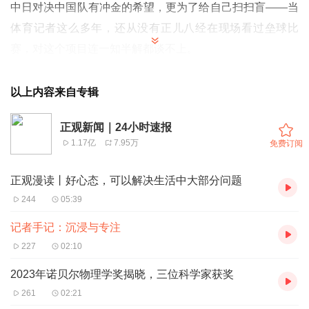
中日对决中国队有冲金的希望，更为了给自己扫扫盲——当
体育记者这么多年，还从没有正儿八经在现场看过垒球比
赛，对这个项目连一知半解都谈不上。
既然是“盲”，就得承担“盲”的尴尬。绍兴观众很内行，他们
在看台上不只是不遗余力地为中国队加油，每到关键时点，
以上内容来自专辑
他们都还会报以热烈的掌声和欢呼，跟比赛节奏很合拍。而
正观新闻｜24小时速报
我，这种时候往往还是一头雾水。那感觉，就像一群人聚在
1.17亿
7.95万
免费订阅
一起讲笑话，大家都在因为一个熟知的梗而哈哈大笑的时
候，自己却一脸茫然，完全get不到笑点。
正观漫读丨好心态，可以解决生活中大部分问题
不过一个多小时的观赛还是蛮有收获的，三振出局、安打、
244
05:39
本垒打……这些原本只是印象中的术语变成了生动的情节出
记者手记：沉浸与专注
现在眼前，就再也不会搞不清。恍惚间似乎也摸到了一点点
227
02:10
门道，这不光是投球手与击球手之间的斗智斗勇，每次跑
2023年诺贝尔物理学奖揭晓，三位科学家获奖
垒、每次防守都包含着丰富的战术变化在里面，也就初步体
261
02:21
会到这项运动的乐趣。