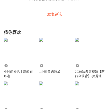
发表评论
猜你喜欢
4.22万
1.94万
16.36万
小时间资讯丨新闻在
1小时美语速成
2020法考客观题【蒋
耳边
四金带背】-押题速记
3小时