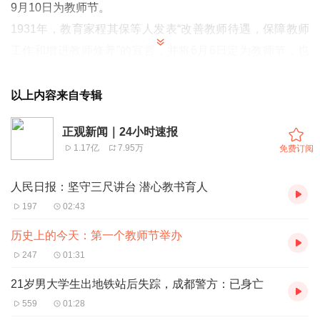
9月10日为教师节。
1931年，教育家程其保等人发表“改善教师待遇，保障教师
工作和增进教师修养”的宣言，并将6月6日定为教师节，也
称“双六节”。虽然没有被当时的政府承认，但在各地产生了
一定影响。1939年国民党政府决定以孔子诞辰8月27日为教
以上内容来自专辑
师节，并颁发了《教师节纪念暂行办法》，但当时未能在全
正观新闻｜24小时速报
国推行。
1.17亿
7.95万
免费订阅
1985年北京师范大学操场庆祝首个教师节
新中国成立以后，政府曾恢复6月6日为教师节，各地可以根
人民日报：坚守三尺讲台 潜心教书育人
据实际情况自行组织庆祝活动。1951年，经共同商定，把5
197
02:43
月1日的国际劳动节作为中国教师节。但由于这一天缺少教
历史上的今天：第一个教师节举办
师的特点，结果并不理想。
247
01:31
1985年1月，第六届全国人大常委会第九次会议通过议案，
21岁男大学生出地铁站后失踪，成都警方：已身亡
最终确定每年的9月10日为教师节。
559
01:28
建立教师节，标志着教师在中国受到全社会的尊敬。这是因