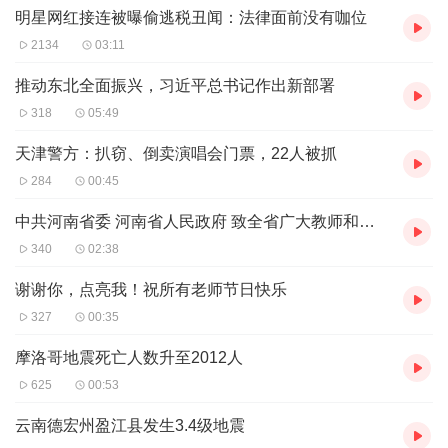
为教师的工作在很大程度上决定着中国的未来。每年的教师
明星网红接连被曝偷逃税丑闻：法律面前没有咖位
节，中国各地教师都以不同方式庆祝自己的节日。政府和社
2134
03:11
会也通过评选和奖励，帮助解决工资、住房、医疗等方面的
推动东北全面振兴，习近平总书记作出新部署
实际困难，改善教学条件等，大大提高了广大教师从事教育
318
05:49
事业的积极性。
天津警方：扒窃、倒卖演唱会门票，22人被抓
284
00:45
中共河南省委 河南省人民政府 致全省广大教师和教育工作者的慰问信
340
02:38
谢谢你，点亮我！祝所有老师节日快乐
327
00:35
摩洛哥地震死亡人数升至2012人
625
00:53
云南德宏州盈江县发生3.4级地震