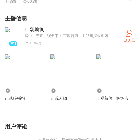
388
00:39
主播信息
正观新闻
居中、守正、观天下！ 正观新闻，由郑州报业集团主办，是郑州市全力打造的“扎根郑州、立足中原、放眼全球”的拥有较强影响力的新型主流媒体，集“新闻+政务+服务”于一体的突出文化和国际视野的新媒体平台。
加关注
11.84万
1779.24万
804.94万
43.28万
正观晚播报
正观人物
正观新闻 | 快热点
用户评论
还没有评论，快来发表第一个评论！