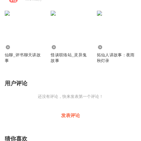
1574
959
104.95万
仙聊_评书聊天讲故
怪谈联络站_灵异鬼
拓仙人讲故事：夜雨
事
故事
秋灯录
用户评论
还没有评论，快来发表第一个评论！
发表评论
猜你喜欢