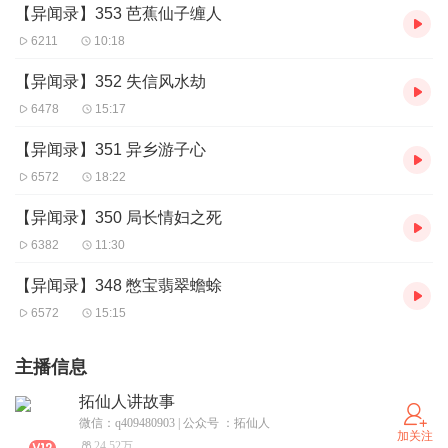
【异闻录】353 芭蕉仙子缠人
6211
10:18
【异闻录】352 失信风水劫
6478
15:17
【异闻录】351 异乡游子心
6572
18:22
【异闻录】350 局长情妇之死
6382
11:30
【异闻录】348 憋宝翡翠蟾蜍
6572
15:15
主播信息
拓仙人讲故事
微信：q409480903 | 公众号 ：拓仙人
加关注
24.52万