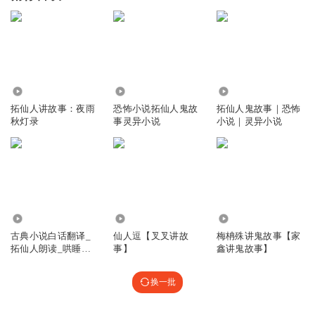
104.95万
414.33万
6.69万
拓仙人讲故事：夜雨
恐怖小说拓仙人鬼故
拓仙人鬼故事｜恐怖
秋灯录
事灵异小说
小说｜灵异小说
3649
3.55万
303
古典小说白话翻译_
仙人逗【叉叉讲故
梅柟殊讲鬼故事【家
拓仙人朗读_哄睡助
事】
鑫讲鬼故事】
眠_新仙古籍
换一批