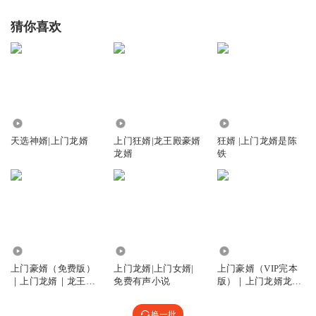
猜你喜欢
235.09万
1543.59万
5544.05万
天选神婿|上门龙婿
上门狂婿|龙王殿豪婿
狂婿 |上门龙婿是陈
龙婿
铁
1.19亿
176.59万
909.56万
上门豪婿（免费版）
上门龙婿|上门女婿|
上门豪婿（VIP完本
｜上门龙婿｜龙王令
免费有声小说
版）｜上门龙婿龙王
｜绝世战龙强龙
令｜绝世狂龙
换一批