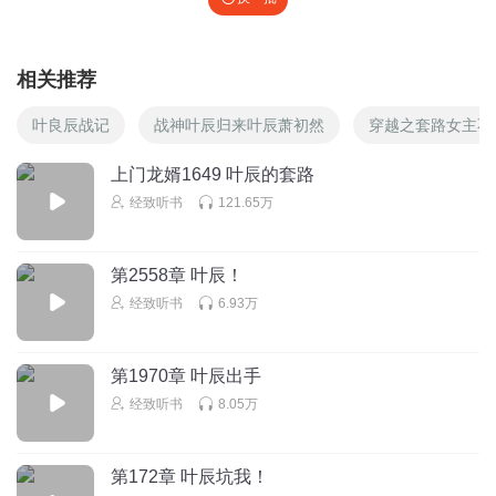
相关推荐
叶良辰战记
战神叶辰归来叶辰萧初然
穿越之套路女主不
上门龙婿1649 叶辰的套路
经致听书
121.65万
第2558章 叶辰！
经致听书
6.93万
第1970章 叶辰出手
经致听书
8.05万
第172章 叶辰坑我！