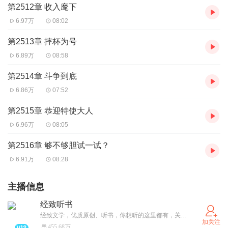
第2512章 收入麾下
6.97万
08:02
第2513章 摔杯为号
6.89万
08:58
第2514章 斗争到底
6.86万
07:52
第2515章 恭迎特使大人
6.96万
08:05
第2516章 够不够胆试一试？
6.91万
08:28
主播信息
经致听书
经致文学，优质原创、听书，你想听的这里都有，关注经致听书账号，精彩一触即发！
加关注
455.68万