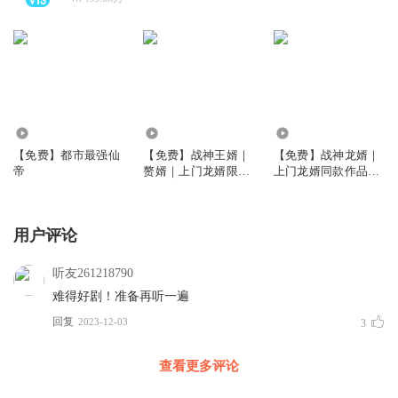
9.32万
59.40万
48.89万
【免费】都市最强仙
【免费】战神王婿｜
【免费】战神龙婿｜
帝
赘婿｜上门龙婿限免
上门龙婿同款作品多
多人剧
人剧
用户评论
听友261218790
难得好剧！准备再听一遍
回复
2023-12-03
3
查看更多评论