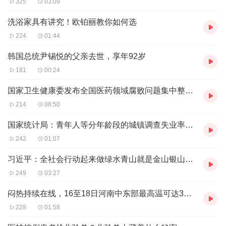
325
03:09
洗浴家具有讲究！欧铂丽教你如何选
224
01:44
韩国总统尹锡悦的父亲去世，享年92岁
181
00:24
国家卫生健康委发布全国医药领域腐败问题集中整治工作有关问答
214
08:50
国家统计局：青年人等分年龄段的城镇调查失业率将暂停发布
242
01:07
习近平：全社会行动起来做绿水青山就是金山银山理念的积极传播者和模范践行者
249
03:27
闷热持续在线，16至18日河南中东部最高温可达35-37℃
228
01:58