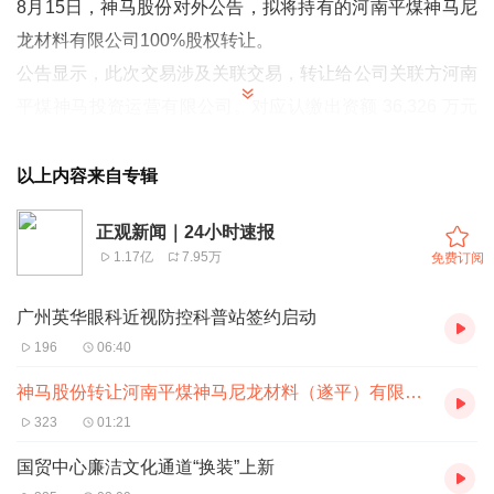
8月15日，神马股份对外公告，拟将持有的河南平煤神马尼
龙材料有限公司100%股权转让。
公告显示，此次交易涉及关联交易，转让给公司关联方河南
平煤神马投资运营有限公司。对应认缴出资额 36,326 万元
人民币，其中出资到位 24,000 万元部分以评估值为依据定
价，未出资到位 12,326 万元部分以零元价格转让给受让
以上内容来自专辑
方。
正观新闻｜24小时速报
根据会计师事务所评估，遂平公司股东全部权益评估值为
1.17亿
7.95万
免费订阅
21,898.72万元，与账面值20,634.17万元比较，评估增值
1,264.55 万元，增值率6.13%。
广州英华眼科近视防控科普站签约启动
数据显示，截至 2022 年 12 月末，神马股份资产总额
196
06:40
63,653.04 万元，净资产 6,544.11 万元，实现营业收入22.4
神马股份转让河南平煤神马尼龙材料（遂平）有限公司股权 交易对价3.6亿
亿元，利润总额负919.14 万元。截至 2023 年6月30日，资
323
01:21
产总额 65,571.86万元，净资产4,974.59万元，实现营业收
国贸中心廉洁文化通道“换装”上新
入66,985.12万元，利润总额负1,569.51 万元。