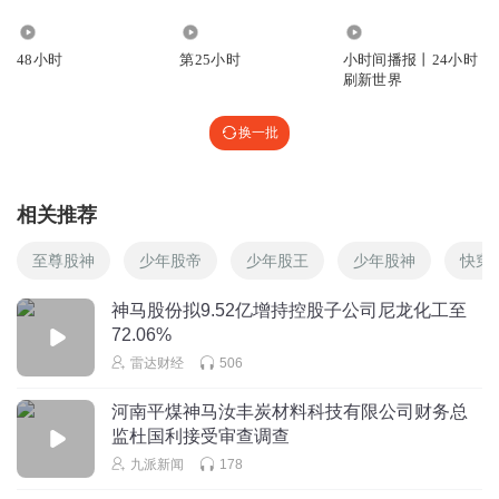
9394
2228
1981.02万
48小时
第25小时
小时间播报丨24小时
刷新世界
换一批
相关推荐
至尊股神
少年股帝
少年股王
少年股神
快穿
神马股份拟9.52亿增持控股子公司尼龙化工至
72.06%
雷达财经
506
河南平煤神马汝丰炭材料科技有限公司财务总
监杜国利接受审查调查
九派新闻
178