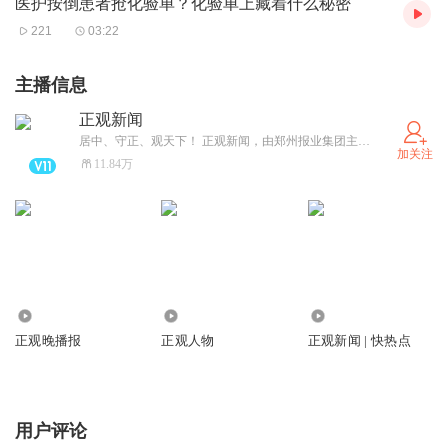
医护按倒患者抢化验单？化验单上藏着什么秘密
221
03:22
主播信息
正观新闻
居中、守正、观天下！ 正观新闻，由郑州报业集团主办，是郑州市全力打造的“扎根郑州、立足中原、放眼全球”的拥有较强影响力的新型主流媒体，集“新闻+政务+服务”于一体的突出文化和国际视野的新媒体平台。
加关注
11.84万
1779.70万
804.94万
43.28万
正观晚播报
正观人物
正观新闻 | 快热点
用户评论