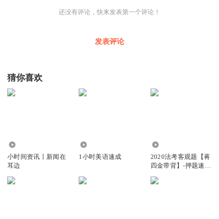
还没有评论，快来发表第一个评论！
发表评论
猜你喜欢
4.22万
1.94万
16.36万
小时间资讯丨新闻在
1小时美语速成
2020法考客观题【蒋
耳边
四金带背】-押题速记
3小时