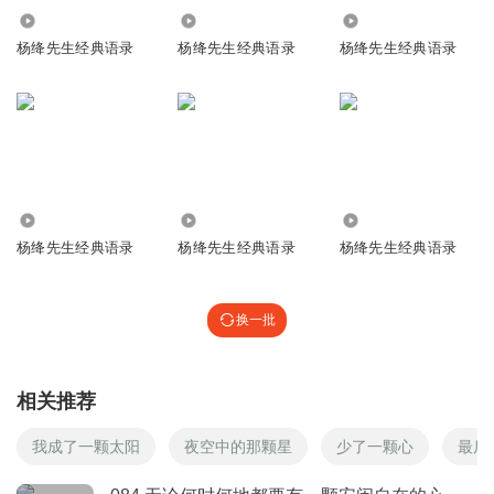
70.52万
1810
1.53万
播言播语537243468
杨绛先生经典语录
杨绛先生经典语录
杨绛先生经典语录
文稿是ai写的？读的是真人吧？
回复
2026-03-28
1
听友119162288
中间的广告真讨厌
回复
2023-11-01
1
924
2.52万
3361
杨绛先生经典语录
杨绛先生经典语录
杨绛先生经典语录
1597826hwgg兰心
要有一颗“安闲自在的心”不然让自己活得太累挺累！视为座
右铭👌🙏
换一批
回复
2023-10-06
1
1773028xbfk
相关推荐
好
我成了一颗太阳
夜空中的那颗星
少了一颗心
最后
回复
2023-08-15
1