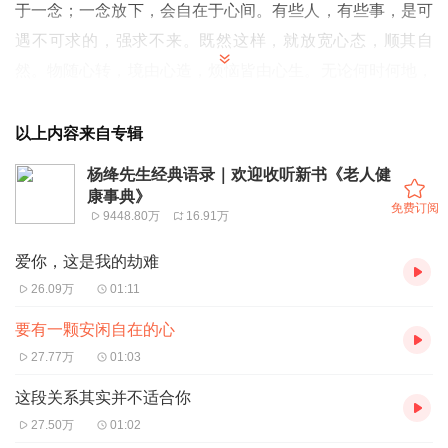
于一念；一念放下，会自在于心间。有些人，有些事，是可
遇不可求的，强求不来。既然这样，就放宽心态，顺其自
然。物随心转，境由心造，烦恼皆由心生。无论何时何地，
都要拥有一颗安闲自在的心，保持豁达的心态，不让自己活
得太累。
以上内容来自专辑
杨绛先生经典语录｜欢迎收听新书《老人健
康事典》
免费订阅
9448.80万
16.91万
爱你，这是我的劫难
26.09万
01:11
要有一颗安闲自在的心
27.77万
01:03
这段关系其实并不适合你
27.50万
01:02