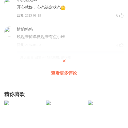
开心就好，心态决定状态
回复
2023-09-19
5
情韵悠悠
说起来简单做起来有点小难
回复
2025-04-03
4
漫天富贵
回复 @
情韵悠悠
:
是很难
查看更多评论
筱筱书香在成长
回复
2025-11-24
3
猜你喜欢
听友588318040
什么时候我才能这样想这样做呢
回复
2026-01-28
2