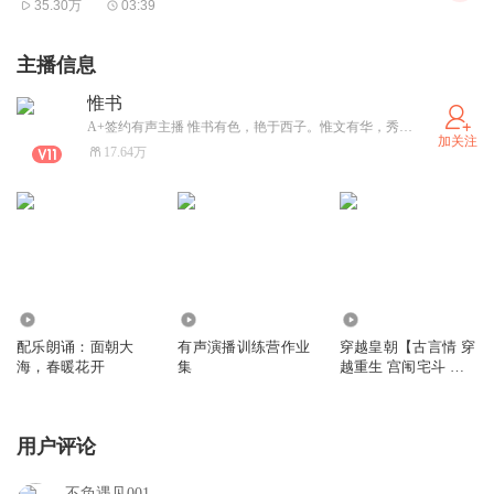
35.30万
03:39
主播信息
惟书
A+签约有声主播 惟书有色，艳于西子。惟文有华，秀于百卉
加关注
17.64万
2.11万
3283
1.09万
配乐朗诵：面朝大
有声演播训练营作业
穿越皇朝【古言情 穿
海，春暖花开
集
越重生 宫闱宅斗 复
仇逆袭】
用户评论
不负遇见001