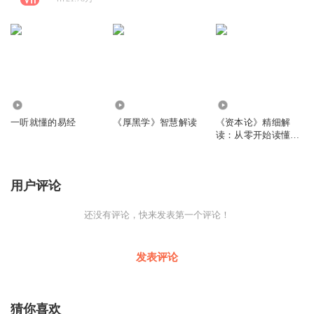
42.53万
1400.53万
313.76万
一听就懂的易经
《厚黑学》智慧解读
《资本论》精细解
读：从零开始读懂经
济学
用户评论
还没有评论，快来发表第一个评论！
发表评论
猜你喜欢