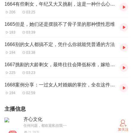
1664有些剩女，年纪又大又挑剔，这是一种什么心理？
206
03:25
1665但是，她们还是摆脱不了骨子里的那种惯性思维
183
03:39
1666别的女人都搞不定，凭什么你就能凭普通的方法
194
03:38
1667挑剔的大龄剩女，最终往往会降低标准，嫁给曾经不屑一顾的男人
225
03:23
1668案例分享：一过女人对婚姻的掌控，全在这件事情上
194
02:59
主播信息
齐心文化
任何问题，都欢迎私信我~~
加关注
21.78万