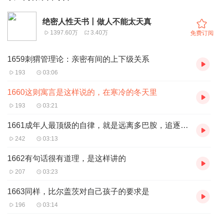
绝密人性天书丨做人不能太天真
1397.60万
3.40万
免费订阅
1659刺猬管理论：亲密有间的上下级关系
193
03:06
1660这则寓言是这样说的，在寒冷的冬天里
193
03:21
1661成年人最顶级的自律，就是远离多巴胺，追逐内啡肽
242
03:13
1662有句话很有道理，是这样讲的
207
03:23
1663同样，比尔盖茨对自己孩子的要求是
196
03:14