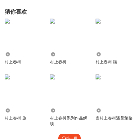
猜你喜欢
139.11万
1.10万
1176
村上春树
村上春树
村上春树.猫
5.36万
7.82万
5869
村上春树 旅
村上春树系列作品解
当村上春树遇见荣格
读
换一批