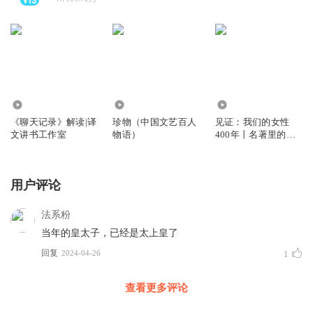
1161
1.40万
4.99万
《聊天记录》解读|译
珍物（中国文艺百人
见证：我们的女性
文讲书工作室
物语）
400年丨名著里的女
性角色丨译文讲书
用户评论
法系粉
当年的皇太子，已经是太上皇了
回复
2024-04-26
1
查看更多评论