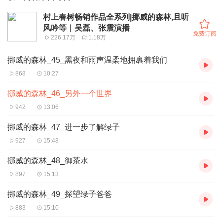
村上春树畅销作品全系列|挪威的森林,且听
风吟等｜吴磊、张震演播
免费订阅
226.17万
1.18万
挪威的森林_45_黑夜和雨声温柔地拥裹着我们
868
10:27
挪威的森林_46_另外一个世界
942
13:06
挪威的森林_47_进一步了解绿子
927
15:48
挪威的森林_48_御茶水
897
15:13
挪威的森林_49_探望绿子爸爸
883
15:10