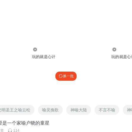
551
2746
玩的就是心计
玩的就是心
换一批
光明圣王之喻云松
喻灵挽歌
神喻大陆
不言不喻
神
曾经是一个家喻户晓的童星
鉴赏
114