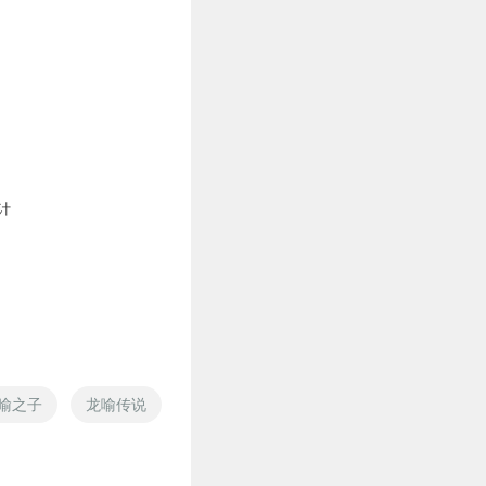
计
喻之子
龙喻传说
小户之家
喻贵南喻辉的诗歌
梦