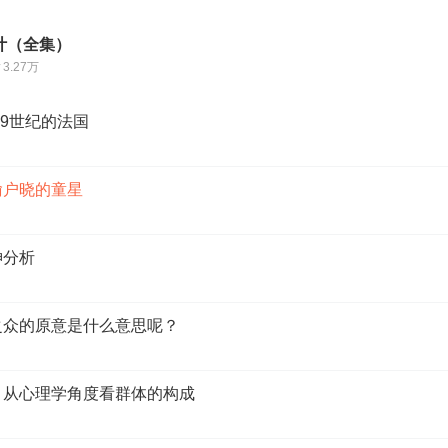
计（全集）
3.27万
19世纪的法国
喻户晓的童星
神分析
合之众的原意是什么意思呢？
征：从心理学角度看群体的构成