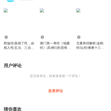
337.24万
8169.58万
1488.14万
楞伽经|藉相了性，由
佛门第一孝经《地藏
无量寿经解析|金刚
相入性|五法、三自
经》|高僧们的思维智
经|坛经|佛教十三经|
性、八识、二种无我
慧|地藏菩萨的宏大誓
极乐世界的美好景象
愿
用户评论
还没有评论，快来发表第一个评论！
发表评论
猜你喜欢