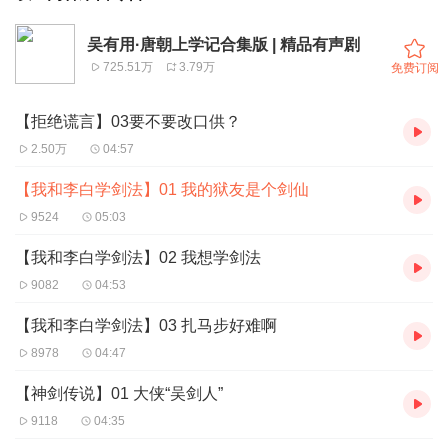
吴有用·唐朝上学记合集版 | 精品有声剧
725.51万
3.79万
免费订阅
【拒绝谎言】03要不要改口供？
2.50万
04:57
【我和李白学剑法】01 我的狱友是个剑仙
9524
05:03
【我和李白学剑法】02 我想学剑法
9082
04:53
【我和李白学剑法】03 扎马步好难啊
8978
04:47
【神剑传说】01 大侠“吴剑人”
9118
04:35