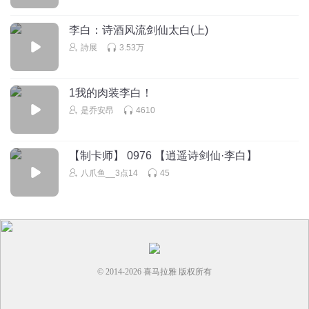
999
回复
2023-08-03
0
李白：诗酒风流剑仙太白(上)
詩展
3.53万
1我的肉装李白！
是乔安昂
4610
【制卡师】 0976 【逍遥诗剑仙·李白】
八爪鱼__3点14
45
© 2014-
2026
喜马拉雅 版权所有