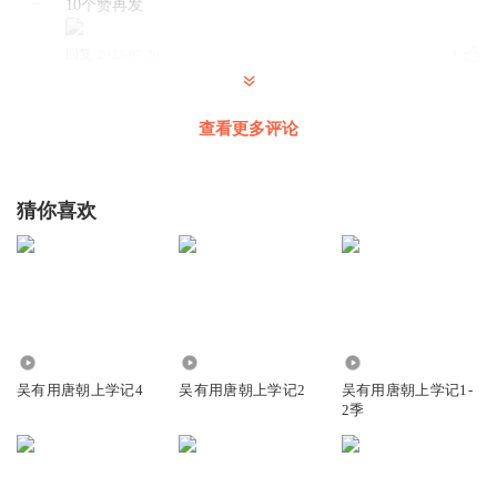
10个赞再发
回复
2023-07-20
3
朵墨儿
查看更多评论
太好了，终于更新了。😊
回复
2023-07-15
2
猜你喜欢
听友379158788
🕠🕡🕢🕣🕤🕥🕦🕧🕑🕒🕓🕔🕕🕖🕗🕘🕙🕚🕛🕜🕝🕞🕟
回复
2024-12-25
1
平静的潮水G
5.25万
2.02万
3351
评论区第一，终于更新了。
吴有用唐朝上学记4
吴有用唐朝上学记2
吴有用唐朝上学记1-
回复
2023-06-27
1
2季
青海镜
回复 @
平静的潮水G
:
是啊