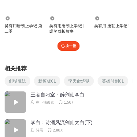
梅罗忠粉
/
1.82万
1402
7103
回复
2024-11-19
0
吴有用唐朝上学记 第
吴有用唐朝上学记丨
吴有用 唐朝上学记1
二季
爆笑成长故事
听友379158788
可口可乐路
换一批
回复
2024-12-25
0
平静的潮水G
相关推荐
挤进前十了!
剑狱魔法
新模板01
李天命炼狱
英雄时刻01
回复
2023-06-27
0
王者自习室：醉剑仙李白
不开郎的网友
在下独孤嘉
1.56万
终于更新了~~~~~
回复
2023-06-27
0
李白：诗酒风流剑仙太白(下)
詩展
2.88万
超奶的龙