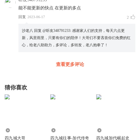
能不能更新的快点 在更新的多点
回复
2023-06-17
2
沙老八
回复 @
听友348791233
:
感谢家人们的支持，每天六点更
新，风里雨里，只要有你们的陪伴！大哥们不要吝啬你们免费的红
心，给老八助助力，多评论，多转发，老八抱拳了！
查看更多评论
猜你喜欢
214.17万
702.23万
19.71万
四九城大哥
四九城往事-加代传奇
四九城加代崛起史