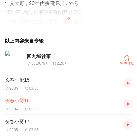
仁义大哥，90年代独闯深圳，外号
“深圳王",香港悍匪张子强的拜帖兄弟！
加代大哥一生南征北战，朋友遍天
下，能够做到为朋友两肋插刀，在九十
年代算是四九城江湖的天花板级人物。
以上内容来自专辑
听老弟为你讲述加代大哥的传奇一
四九城往事
生，喜欢听的留个关注，每天晚上6点
5610.79万
2.20万
免费订阅
持续更新！
长春小贤15
9735
03:15
长春小贤16
9504
03:12
长春小贤17
9385
03:06