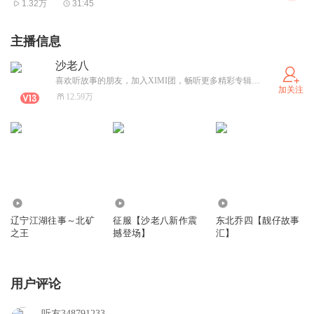
1.32万
31:45
主播信息
沙老八
喜欢听故事的朋友，加入XIMI团，畅听更多精彩专辑，每晚六点准时更新！
加关注
12.59万
129.81万
12.64万
1515.15万
辽宁江湖往事～北矿
征服【沙老八新作震
东北乔四【靓仔故事
之王
撼登场】
汇】
用户评论
听友348791233