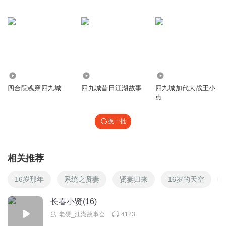
51.59万
5.74万
1.09万
四合院魂穿四九城
四九城昔日江湖故事
四九城加代大战王小
点
换一批
相关推荐
16岁那年
系统之贤妻
贤妻归来
16岁的天空
长春小贤(16)
老硬_江湖故事会
4123