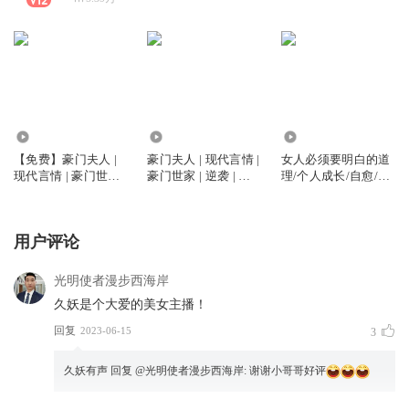
3.12万
91.45万
536.39万
【免费】豪门夫人 |
豪门夫人 | 现代言情 |
女人必须要明白的道
现代言情 | 豪门世家 |
豪门世家 | 逆袭 | 智
理/个人成长/自愈/女
逆袭 | 智商在线 | 治
商在线 | 治愈救赎
人课堂｜带你做个内
愈救赎
心强大的女人
用户评论
光明使者漫步西海岸
久妖是个大爱的美女主播！
回复
2023-06-15
3
久妖有声
回复 @
光明使者漫步西海岸
:
谢谢小哥哥好评