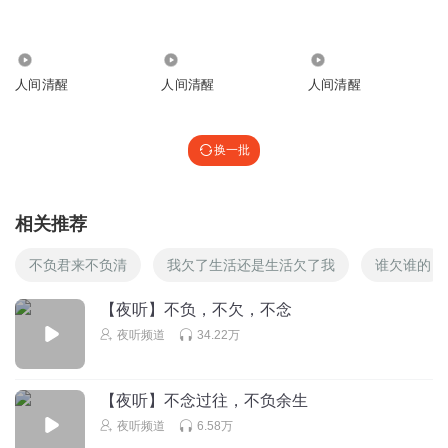
久妖有声
回复 @
兰若薇蕊
:
谢谢，么么哒
1256
1294
408
亚希酱
人间清醒
人间清醒
人间清醒
习惯性打开夜听
回复
2023-09-26
3
换一批
久妖有声
回复 @
亚希酱
:
感谢聆听
相关推荐
虞十柒
静待花开就好。不强求
不负君来不负清
我欠了生活还是生活欠了我
谁欠谁的
回复
2023-06-14
1
【夜听】不负，不欠，不念
久妖有声
回复 @
虞十柒
:
人生不强求，不奢求，顺其自然
夜听频道
34.22万
有声的小毛驴
【夜听】不念过往，不负余生
每天都有夜听……真好！舒服
夜听频道
6.58万
回复
2023-06-14
1