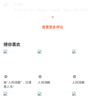
久违点
不念不欺不负。很好的一个标题。喜欢上夜听节目了。
回复
2023-06-14
4
查看更多评论
久妖有声
回复 @
久违点
:
感谢支持
吴承恩讲故事
猜你喜欢
怎么每次聆听久妖的作品 都有淡淡的伤感……
回复
2023-06-14
1
久妖有声
回复 @
吴承恩讲故事
:
神仙姐姐，说不清，道不明 只能体
会，不能言传，晚安！
479.09万
3146
18.37万
做“人间清醒”，过通
人间清醒
人间清醒
兰若薇蕊
透人生!
治愈的声音，解脱的话语
回复
2023-06-15
2