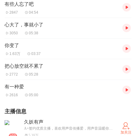
有些人忘了吧
2847
04:54
心大了，事就小了
3050
05:38
你变了
1.63万
03:37
把心放空就不累了
2772
05:28
有一种爱
2616
05:00
主播信息
久妖有声
A+签约优质主播，喜欢用声音传播爱，用声音温暖你的小耳朵，让你的耳朵怀孕 哈哈 我特别喜欢旅游，我的爱好就是看书学习，只有学习才是永赚不赔的资本，特别喜欢有声书这个事业，可以把美妙的声音传播神州大地，传遍全球各地 接下来我一定在这里面扎根下去，好好的把有声书当事业一样经营下去！
加关注
5.39万