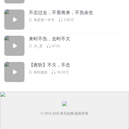
久妖有声
回复 @
有声的小毛驴
:
那就每天都来听吧，听完就睡觉觉
不念过去，不畏将来，不负余生
每星期一本书
3.85万
老咪666
不念不欠也不负
来时不负，去时不欠
回复
2023-06-14
1
诗_柔
4733
久妖有声
回复 @
老咪666
:
不念过往，不负将来，
【夜听】不欠，不念
夜听频道
34.91万
流不住你
哇，喜欢这标题
回复
2023-06-14
1
久妖有声
回复 @
流不住你
:
喜欢么
© 2014-
2026
喜马拉雅 版权所有
红学迷
喜欢这个标题，无所亏欠才心安理得吧