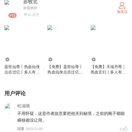
苏牧北
欢迎收听
加关注
62.26万
4203.59万
4.59万
54.84万
盖世仙尊丨热血仙侠
【免费】盖世仙尊丨
【免费】天域丹尊｜
点击过亿丨多人有声
热血仙侠点击过亿丨
热血玄幻丨多人有声
剧
多人有声剧
剧（持续爆更）
用户评论
松滋嘀
不用怀疑，这是作者故意要把他关到秘境，之前的靴子都能
瞬移都没让用。
回复
2024-12-09
3