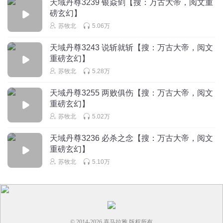
天域丹尊3239 银焱剑【搜：万古大帝，阅文重
服了，
磅玄幻】
回复
2024-11-10
0
苏牧北
5.06万
新交点
天域丹尊3243 说斩就斩【搜：万古大帝，阅文
要是我肯定不救这种傻逼救回来浪费济源，还杀了别人的宗
重磅玄幻】
门人，
苏牧北
5.28万
回复
2024-08-27
0
天域丹尊3255 两败俱伤【搜：万古大帝，阅文
重磅玄幻】
夜de幽灵
苏牧北
5.02万
战天都不会帮吧，那么自私自利龌蹉的帮派怎么可能帮忙
呢？！你这不是与虎谋皮吗
天域丹尊3236 必杀之念【搜：万古大帝，阅文
回复
2023-06-07
0
重磅玄幻】
苏牧北
5.10万
© 2014-
2026
喜马拉雅 版权所有