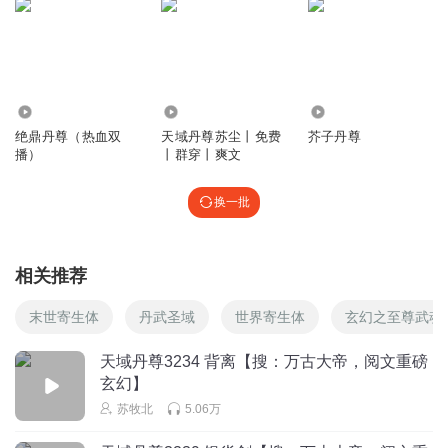
听友323560521
怎么都这么巧，苏臣笫二次关在蜜境里了？
回复
2023-06-06
1
256.27万
1.07万
441
绝鼎丹尊（热血双
天域丹尊苏尘丨免费
芥子丹尊
芦葭桥
播）
丨群穿丨爽文
作者有时候要丢掉逻辑不用，有时候又用上了逻辑，这次又
是一次作者编书的理由。
换一批
回复
2026-06-26
0
听友535880343
相关推荐
这货死里也不冤！到哪都带一堆拖油瓶，很奇怪，在那沼泽
地遇到那个傻大个也没交情非要带走，把很多老朋友都扔下
末世寄生体
丹武圣域
世界寄生体
玄幻之至尊武魂
了，把那傻大个连他妈一起带出来！现在去救那傻大个死里
头不是自作死吗？
天域丹尊3234 背离【搜：万古大帝，阅文重磅
玄幻】
回复
2026-05-08
0
苏牧北
5.06万
怺芣倣棄_1N