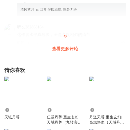
清风紫月_ur
回复 @
松滋嘀
:
就是无语
听友282868164
这作者水平真垃圾，全是高度相似的情节
回复
2024-02-11
3
查看更多评论
孙炎东1520486
人生就是一路放弃，你特么永不放弃，这世界是你家开的？
猜你喜欢
回复
2023-06-06
3
苏牧北
回复 @
孙炎东1520486
:
人和人不一样
1378958jwoq爷本善良
316.55万
3676.87万
76.69万
我就想问一下作者你的朋友遇到这样的情况你会不顾生死去
天域丹尊
狂暴丹尊|重生玄幻|
丹道天尊|重生玄幻|
救他吗
天域丹尊（九转帝尊
高燃热血（天域丹
回复
2024-11-29
1
主播）
尊）