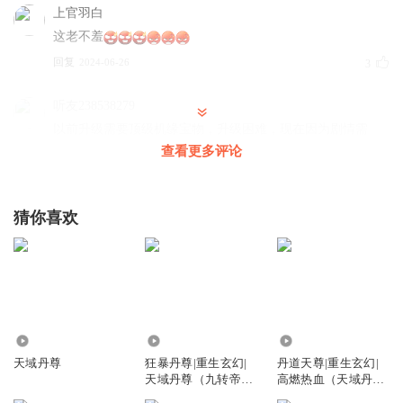
上官羽白
这老不羞
回复
2024-06-26
3
听友238538279
以前升级需要顶级机缘宝物，升级困难，现在因为剧情需
要，总是获得感悟，七八九级升的很快呀
查看更多评论
回复
2026-03-01
2
猜你喜欢
清风紫月_ur
男主真倒霉，遇见的势力都那么弱
回复
2025-01-21
1
夜de幽灵
好好好！就该死！狂妄自大目中无人心思歹毒的女人就该
316.71万
3677.00万
76.69万
死！
天域丹尊
狂暴丹尊|重生玄幻|
丹道天尊|重生玄幻|
天域丹尊（九转帝尊
高燃热血（天域丹
回复
2023-06-07
1
主播）
尊）