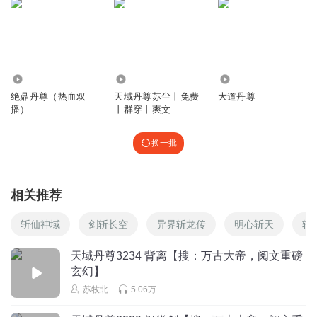
如果xz
九天都的长老没用
回复
2025-06-16
0
256.35万
1.07万
2.02万
小爱宝QAQ
绝鼎丹尊（热血双
天域丹尊苏尘丨免费
大道丹尊
什么样的师傅什么样的徒弟 活该
播）
丨群穿丨爽文
回复
2025-01-15
0
换一批
清风紫月_ur
真是没有的势力都不知道保护自己的人。真是差劲，男主太
相关推荐
倒霉，每次加入势力那么弱。没好好培养他
回复
2025-01-21
0
斩仙神域
剑斩长空
异界斩龙传
明心斩天
斩
旅途花香
天域丹尊3234 背离【搜：万古大帝，阅文重磅
玄幻】
小壁虎干的漂亮！男主干脆利落霸气！
苏牧北
5.06万
回复
2024-09-08
0