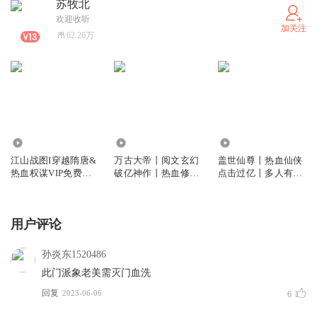
苏牧北
欢迎收听
加关注
62.26万
419.56万
2109.47万
4204.39万
江山战图I穿越隋唐&
万古大帝丨阅文玄幻
盖世仙尊丨热血仙侠
热血权谋VIP免费多
破亿神作丨热血修真
点击过亿丨多人有声
人有声剧
丨多人有声剧
剧
用户评论
孙炎东1520486
此门派象老美需灭门血洗
回复
2023-06-06
6