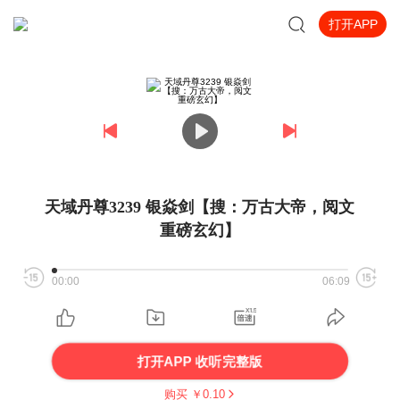
打开APP
天域丹尊3239 银焱剑【搜：万古大帝，阅文
重磅玄幻】
00:00
06:09
打开APP 收听完整版
购买 ￥
0.10