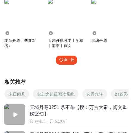
阿川與阿丹
讚
回复
2023-06-06
0
255.97万
1.07万
7.26万
一分利轻语
绝鼎丹尊（热血双
天域丹尊苏尘丨免费
武魂丹尊
我来了，今天很早哦
播）
丨群穿丨爽文
回复
2023-06-03
0
换一批
相关推荐
末日阅凡
玄幻之超级阅读系统
玄丹九转
幻焱天心
天域丹尊3251 杀不杀【搜：万古大帝，阅文重
磅玄幻】
苏牧北
5.13万