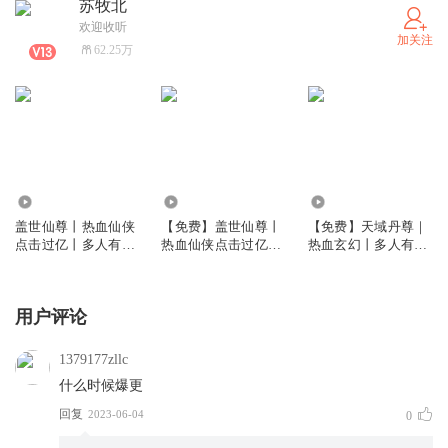
苏牧北
欢迎收听
加关注
62.25万
4200.89万
4.59万
54.80万
盖世仙尊丨热血仙侠
【免费】盖世仙尊丨
【免费】天域丹尊｜
点击过亿丨多人有声
热血仙侠点击过亿丨
热血玄幻丨多人有声
剧
多人有声剧
剧（持续爆更）
用户评论
1379177zllc
什么时候爆更
回复
2023-06-04
0