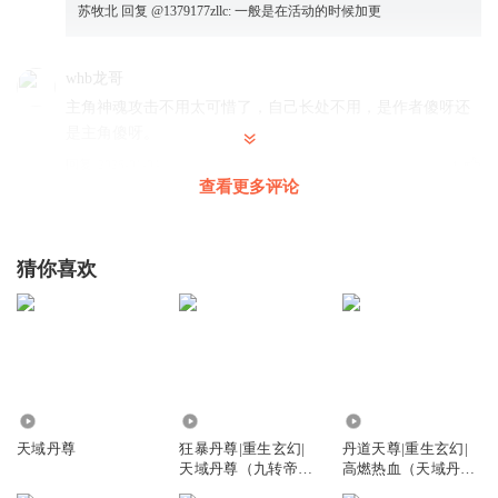
苏牧北
回复 @
1379177zllc
:
一般是在活动的时候加更
whb龙哥
主角神魂攻击不用太可惜了，自己长处不用，是作者傻呀还
是主角傻呀。
回复
2026-01-04
1
查看更多评论
陪伴在耳边
现在什么剑意又是剑魂的都不说了
猜你喜欢
回复
2023-11-23
0
清风紫月_ur
回复 @
陪伴在耳边
:
作者又忘记了
蓝色多瑙河_ch
316.01万
3676.34万
76.69万
天域丹尊
狂暴丹尊|重生玄幻|
丹道天尊|重生玄幻|
回复
2023-06-29
0
天域丹尊（九转帝尊
高燃热血（天域丹
主播）
尊）