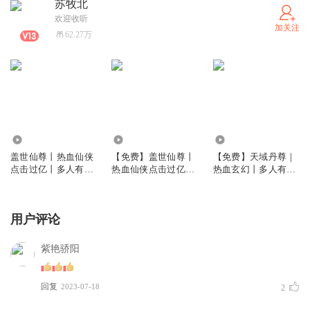
苏牧北
欢迎收听
加关注
62.27万
4205.83万
4.59万
54.89万
盖世仙尊丨热血仙侠
【免费】盖世仙尊丨
【免费】天域丹尊｜
点击过亿丨多人有声
热血仙侠点击过亿丨
热血玄幻丨多人有声
剧
多人有声剧
剧（持续爆更）
用户评论
紫艳骄阳
回复
2023-07-18
2