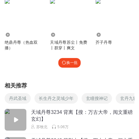
256.52万
1.08万
481
绝鼎丹尊（热血双
天域丹尊苏尘丨免费
芥子丹尊
播）
丨群穿丨爽文
换一批
相关推荐
丹武圣域
长生丹之灵域少年
玄瞳搜神记
玄丹九转
天域丹尊3234 背离【搜：万古大帝，阅文重磅
玄幻】
苏牧北
5.06万