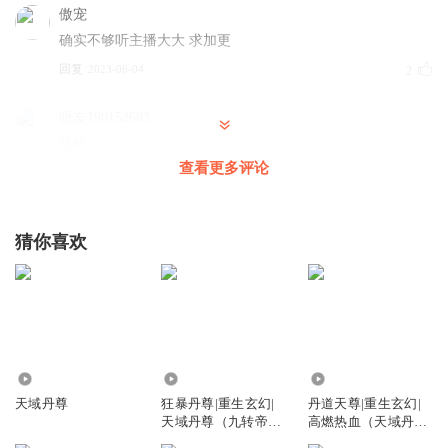
傲宠
确实不够听主播大大 求加更
回复
2023-06-04
2
听友190152683
哈哈
查看更多评论
回复
2023-06-02
2
1379177zllc
猜你喜欢
不够听呀……主播加油更
回复
2023-06-03
2
半樽寒月敬浮生_hjx
把盛一鸣和胡欣妍拿下
回复
317.00万
3677.28万
76.69万
2023-06-05
0
天域丹尊
狂暴丹尊|重生玄幻|
丹道天尊|重生玄幻|
天域丹尊（九转帝尊
高燃热血（天域丹
主播）
尊）