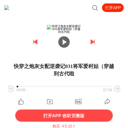
打开APP
快穿之炮灰女配逆袭记031将军爱村姑（穿越
到古代啦
00:00
07:24
打开APP 收听完整版
购买 ￥
0.10