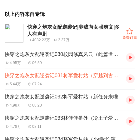
以上内容来自专辑
快穿之炮灰女配逆袭记|养成向女强爽文|多
人有声剧
免费订阅
4082.23万
3.37万
快穿之炮灰女配逆袭记030校园修真风云（此篇世界就结束啦
4.95万
06:59
快穿之炮灰女配逆袭记031将军爱村姑（穿越到古代啦
5.44万
07:24
快穿之炮灰女配逆袭记032将军爱村姑（新任务来啦
4.98万
08:28
快穿之炮灰女配逆袭记033林佳佳番外（冷王子爱上了
4.78万
08:11
快穿之炮灰女配逆袭记034将军爱村姑（小编c饰演李温