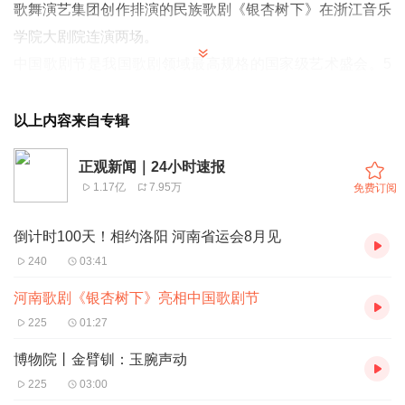
歌舞演艺集团创作排演的民族歌剧《银杏树下》在浙江音乐
学院大剧院连演两场。
中国歌剧节是我国歌剧领域最高规格的国家级艺术盛会。5
月8日~26日，将有来自全国各地的24部优秀歌剧作品上
演。
以上内容来自专辑
民族歌剧《银杏树下》是河南省省级公共文化服务专项资金
正观新闻｜24小时速报
扶持项目、河南省委宣传部精神文明建设“五个一工程”重点
1.17亿
7.95万
免费订阅
创作剧目、文化和旅游部庆祝中国共产党成立100周年舞台
艺术精品创作工程重点扶持剧目，荣获第四届中国歌剧节优
倒计时100天！相约洛阳 河南省运会8月见
秀剧目奖、河南省第七届文学艺术优秀成果奖。
240
03:41
《银杏树下》取材于大别山革命老区历史故事，以红二十五
河南歌剧《银杏树下》亮相中国歌剧节
军长征为主线，热情讴歌了伟大的长征精神，表现了党和人
225
01:27
民生死相依、不离不弃的血肉情感，深刻诠释了大别山精
博物院丨金臂钏：玉腕声动
神。
225
03:00
在2021年第四届中国歌剧节上，民族歌剧《银杏树下》作