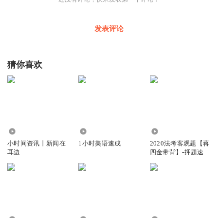
发表评论
猜你喜欢
4.22万
1.94万
16.36万
小时间资讯丨新闻在
1小时美语速成
2020法考客观题【蒋
耳边
四金带背】-押题速记
3小时