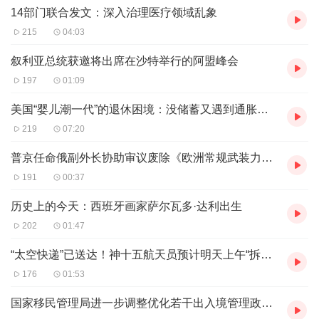
为展演剧目，在网络平台直播，各平台累计观看人数达
14部门联合发文：深入治理医疗领域乱象
507.5万人次，引起热烈反响。此次参加第五届中国歌剧节
215
04:03
展演，是《银杏树下》首次走出河南省外，以现场演出的方
叙利亚总统获邀将出席在沙特举行的阿盟峰会
式展现给全国的观众朋友们。
197
01:09
美国“婴儿潮一代”的退休困境：没储蓄又遇到通胀该怎么办？
219
07:20
普京任命俄副外长协助审议废除《欧洲常规武装力量条约》
191
00:37
历史上的今天：西班牙画家萨尔瓦多·达利出生
202
01:47
“太空快递”已送达！神十五航天员预计明天上午“拆快递”
176
01:53
国家移民管理局进一步调整优化若干出入境管理政策措施