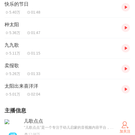
快乐的节日
5.40万
01:48
种太阳
5.36万
01:47
九九歌
5.11万
01:15
卖报歌
5.26万
01:33
太阳出来喜洋洋
5.01万
02:04
主播信息
儿歌点点
“儿歌点点”是一个专注于幼儿启蒙的音视频内容平台，拥有海量正版音视频内容库，涵盖语言、科学、艺术、健康、社会等多 个领域，陪伴幼儿智趣成长。
加关注
12.08万