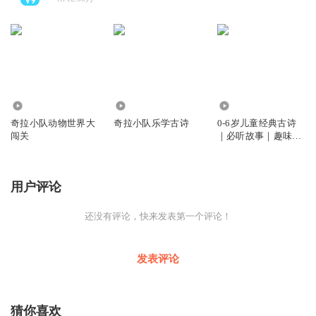
3038
3.68万
4.54万
奇拉小队动物世界大
奇拉小队乐学古诗
0-6岁儿童经典古诗
闯关
｜必听故事｜趣味谜
语｜儿歌点点
用户评论
还没有评论，快来发表第一个评论！
发表评论
猜你喜欢