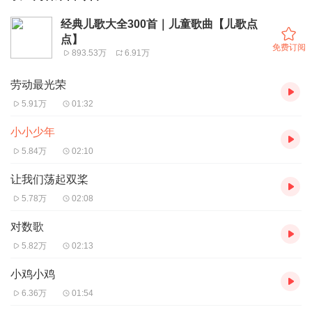
经典儿歌大全300首｜儿童歌曲【儿歌点
点】
免费订阅
893.53万
6.91万
劳动最光荣
5.91万
01:32
小小少年
5.84万
02:10
让我们荡起双桨
5.78万
02:08
对数歌
5.82万
02:13
小鸡小鸡
6.36万
01:54