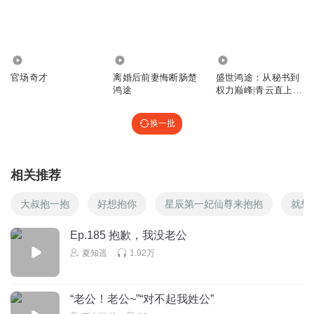
香满园食品周志明
恶心恶心，太它妈恶心！
回复
2026-08-03
3
1.64万
341
120.25万
官场奇才
离婚后前妻悔断肠楚
盛世鸿途：从秘书到
费尔德堡
鸿途
权力巅峰|青云直上
官场逆袭反腐
啥？都知道盛和陆羽有孩子了？那萧怎么处理呀？
换一批
回复
2023-04-27
2
听友243810509
相关推荐
这部书个个女人都不要脸
回复
2024-02-06
2
大叔抱一抱
好想抱你
星辰第一妃仙尊来抱抱
就想
1366868drmn
Ep.185 抱歉，我没老公
盛凌云就是下贱！
夏知遥
1.92万
回复
2023-08-13
2
“老公！老公~”“对不起我姓公”
1366868drmn