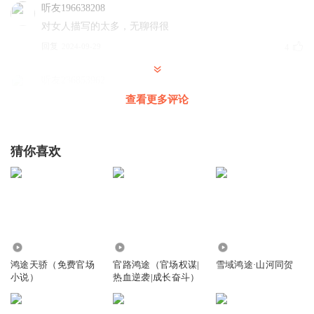
听友196638208
对女人描写的太多，无聊得很
回复
2024-09-29
4
听友236853962
这种干部在现实中活不过三集
查看更多评论
回复
2024-07-02
4
猜你喜欢
听友94917329
作者太恶心，盛贱人更恶心，这本书除了这几个坏女人，正
能量的东西就所剩无几了，退会费
回复
2024-05-15
4
水的听书
36.36万
1353.33万
405
这两个人结合，永远生不出妖孽，中国人讲阴阳结合才能
鸿途天骄（免费官场
官路鸿途（官场权谋|
雪域鸿途·山河同贺
和，两强皆阳，结合家必败
小说）
热血逆袭|成长奋斗）
回复
2023-04-25
4