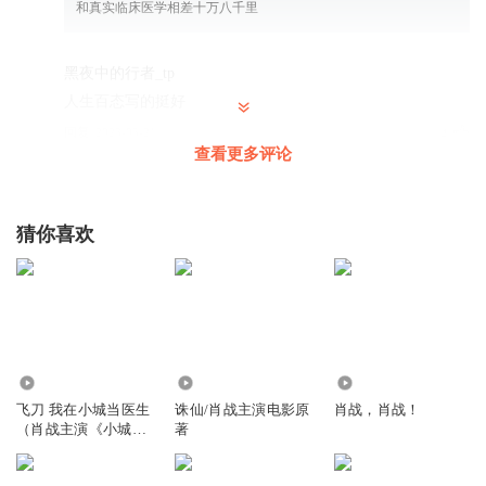
和真实临床医学相差十万八千里
黑夜中的行者_tp
人生百态写的挺好
回复
2023-05-21
4
查看更多评论
1386528yztr
肖战出演了。 特意来听听原著。 不错的小说
猜你喜欢
回复
2025-10-19
4
熊猫猪猪宝
都是这个类型的，一个科室的小团队，流水的病人，展示人
生百态，稍微点评一下医疗体系的问题。
回复
2025-07-09
3718
130.78万
4.80万
4
飞刀 我在小城当医生
诛仙/肖战主演电影原
肖战，肖战！
（肖战主演《小城良
著
绣花的蓑衣人
方》原著）
这个老太太是不是被逮了……