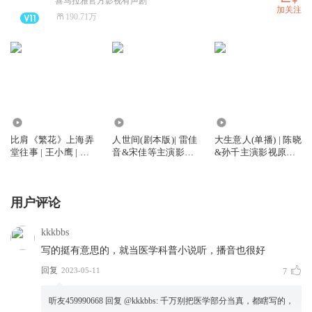
喜马拉雅官方影视有声剧
加关注
190.71万
794.17万
12.63万
2801.66万
比肩《繁花》上海弄
人世间(剧本版)| 雷佳
大生意人(单播) | 陈晓
堂往事 | 王小鹰 | 五
音&宋佳等主演影视|
&孙千主演影视原著 |
个一工程获奖作品 |
还原经典剧情| 梁晓
孙占山演播 | 政商小
影视筹备中
声茅盾文学奖作品改
说里程碑之作
编| 多人有声剧| 大音
用户评论
西声制作| 殷超旁白|
家庭伦理
kkkbbs
写的挺有意思的，就当医学科普小说听，播音也很好
回复
2023-05-11
7
听友459990668
回复 @
kkkbbs
:
千万别把医学部分当真，都瞎写的，