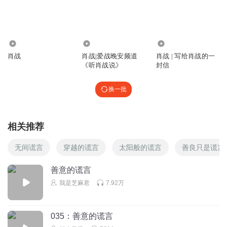
回复
2023-06-04
1
飘荡的云雨
回复 @
绣花的蓑衣人
:
不知道，反正没好下场
6704
476.78万
7.87万
肖战
肖战|爱战晚安频道
肖战 | 写给肖战的一
宇宙神龙
《听肖战说》
封信
回复
2025-10-21
0
换一批
VENUS本殿非淑女
很好听的小说
相关推荐
回复
2025-10-20
0
无间谎言
穿越的谎言
太阳般的谎言
善良只是谎言
逍遥爸爸_3l
善意的谎言
这种书要顶🔝
我是芝麻君
7.92万
回复
2024-03-11
0
035：善意的谎言