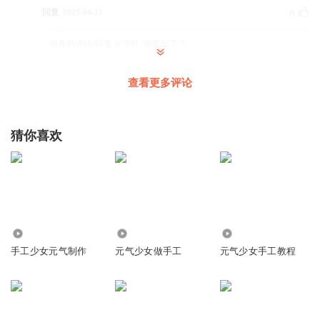
回复
2023-04-21
0
快乐的古比
回复 @
朩符
:
谁惹你了？
查看更多评论
心跳恋封
回复
2023-05-17
0
猜你喜欢
86.37万
5944
9.09万
手工少女元气制作
元气少女做手工
元气少女手工教程