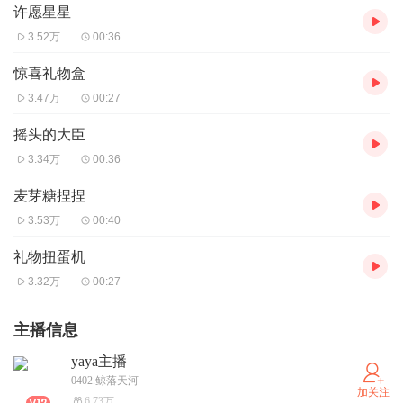
许愿星星
3.52万
00:36
惊喜礼物盒
3.47万
00:27
摇头的大臣
3.34万
00:36
麦芽糖捏捏
3.53万
00:40
礼物扭蛋机
3.32万
00:27
主播信息
yaya主播
0402.鲸落天河
加关注
6.73万