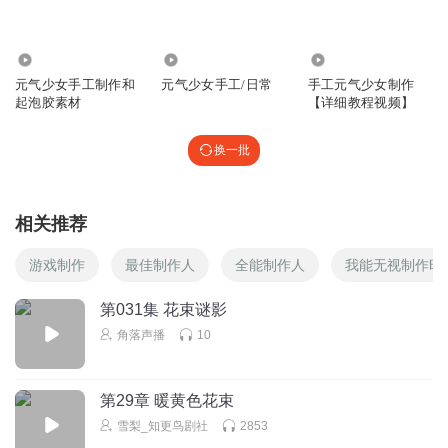
3.36万
122.92万
159.11万
元气少女手工制作和
元气少女手工/日常
手工元气少女制作
起泡胶素材
【详细教程视频】
换一批
相关推荐
游戏制作
最佳制作人
全能制作人
我能无视制作时
第031集 花束谜影
角落声播
10
第29章 暖黄色花束
雪梨_知更鸟剧社
2853