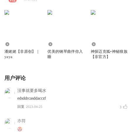
341.73万
1.13万
2984
潘姥姥【非原创】｜
优美的钢琴曲伴你入
神探迈克狐•神秘狼族
yaya
睡
【非官方】
用户评论
没事就要多喝水
edsddrcasddacczf
回复
2023-04-25
3
朩符