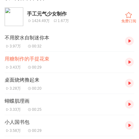
手工元气少女制作
1424.49万
1.67万
免费订阅
不用胶水自制迷你本
3.97万
00:32
用糖制作的手提花束
3.43万
00:29
桌面烧烤撸起来
3.28万
00:20
蝴蝶肌理画
3.33万
00:25
小人国书包
3.58万
00:29