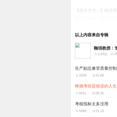
【报名方式一】电话报
杨龙臣老师：021-5527
刘胡娜老师：021-6510
苏长生老师：021-6510
以上内容来自专辑
（每日9:00-20:30
鞠强教授：
1.83亿
2
【报名方式二】短信报
请回复“我要学习”到鞠
生产副总兼管质量控制
2058
01:06
蜂拥考研是错误的人生
6611
05:26
考核指标太多没用
5668
01:10