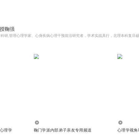
授鞠强
154.96万
124.52万
心理学
鞠门学派内部弟子亲友专用频道
心理学视角