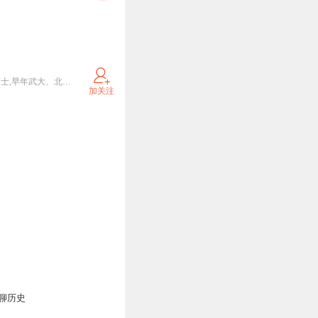
鞠强教授,自筹巨资科研,管理心理学家、心身疾病心理干预前沿研究者，学术实战具行，北理本科复旦硕士,早年武大、北理工多校、河北医科大附属二院特聘教授、兼职或客座教授,曾为上财硕导，善扭亏企业,善投资和自办企业获资金支持学术，学术著作12本,十一本复旦大学出版社出版,另《社会稳定领导者管理心理学》，自成学术体系，上海拥有六层学术大楼。
加关注
聊历史