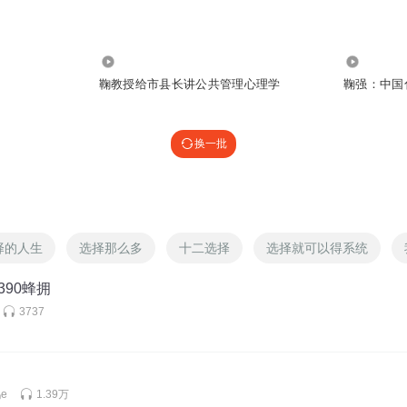
18.41万
6453
鞠教授给市县长讲公共管理心理学
鞠强：中国
换一批
择的人生
选择那么多
十二选择
选择就可以得系统
390蜂拥
3737
e
1.39万