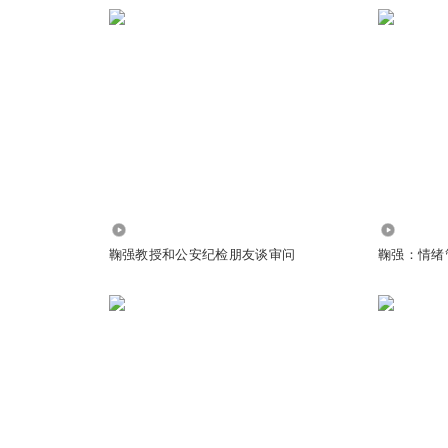
8.69万
8.58万
鞠强教授和公安纪检朋友谈审问
鞠强：情绪