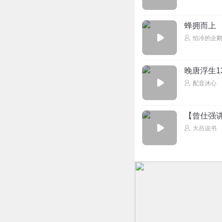
蜂拥而上
怕冷的企鹅
晚唐浮生1
配音沐心
【曾仕强讲
大吕说书