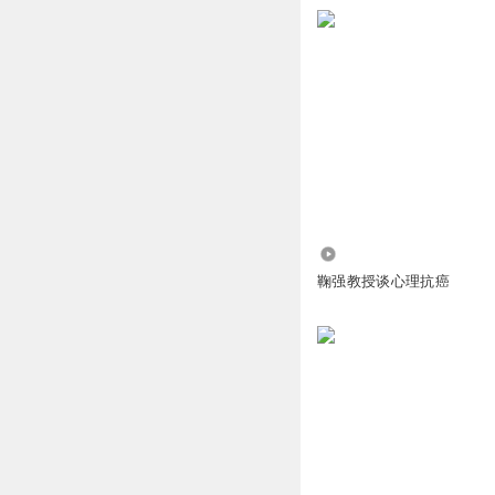
13.78万
鞠强教授谈心理抗癌