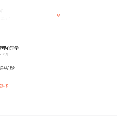
名
0377
6120
6329
，休息日照常）
管理心理学
5.28万
名
强教授工作手机号15202122580，助教老师跟你联系。
是错误的
选择