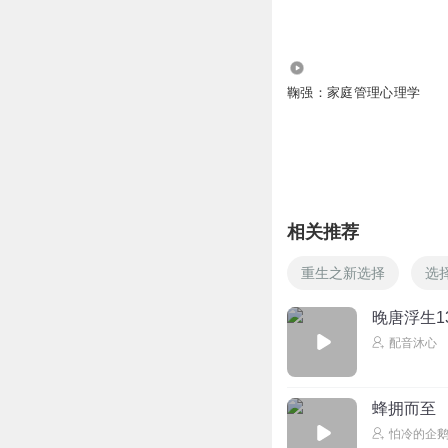
15.41万
鞠强：家庭管理心理学
相关推荐
重生之新选择
选
晚唐浮生1
配音沐心
蜂拥而至
怕冷的企鹅