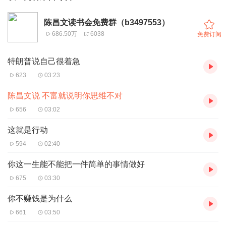
陈昌文读书会免费群（b3497553）
686.50万
6038
免费订阅
特朗普说自己很着急
623
03:23
陈昌文说 不富就说明你思维不对
656
03:02
这就是行动
594
02:40
你这一生能不能把一件简单的事情做好
675
03:30
你不赚钱是为什么
661
03:50