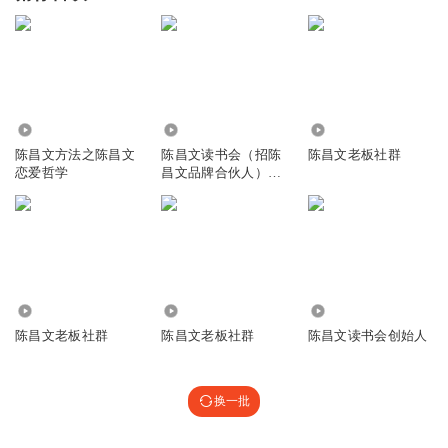
364
6133
201.37万
陈昌文方法之陈昌文
陈昌文读书会（招陈
陈昌文老板社群
恋爱哲学
昌文品牌合伙人）
QXLS6789
27.92万
1.27万
3769
陈昌文老板社群
陈昌文老板社群
陈昌文读书会创始人
换一批