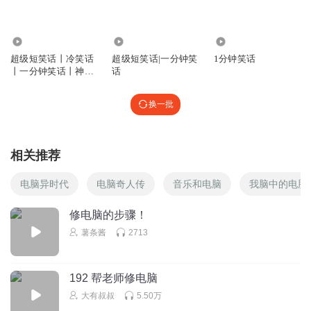
84.04万
10.33万
69.89万
超级短笑话丨冷笑话
超级短笑话|一分钟笑
1分钟笑话
丨一分钟笑话丨神回
话
复丨与花播讲
换一批
相关推荐
电脑异时代
电脑奇人传
音乐和电脑
我脑中的电脑
修电脑的步骤！
薯条酱
2713
192 帮老师修电脑
大有叔叔
5.50万