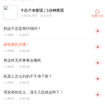
十亿个冷笑话｜1分钟笑话
9216.78万
6.15万
免费订阅
妈这不还是我付钱吗？
9092
00:27
修电脑的步骤！
8936
00:28
再这样无所事事会懒死
9030
00:28
机器人怎么扫的不干净了呢？
8925
00:21
理发师的仗义，顶天儿也就这样了！
9533
00:29