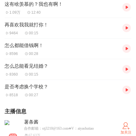
这有啥羡慕的？我也有啊！
1.09万
12:40
再喜欢我我就打你！
9464
00:15
怎么都能借钱啊！
8596
00:28
怎么总能看见结婚？
8360
00:15
是否考虑换个学校？
8518
00:27
主播信息
薯条酱
合作邮箱：stj3210@163.com➕V：aiyashutiao
加关注
67.63万