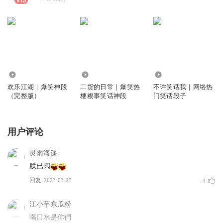
2.79亿
131.94万
146.68万
欢乐江湖｜爆笑神段
二货的日常｜爆笑热
不许笑话我｜网络热
（完整版）
梗糗事笑话神段
门笑话段子
用户评论
灵雨海遥
朕已阅
回复
2023-03-25
4
江小芋东瓜粉
喝口水是你們