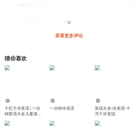
回复
2023-03-26
0
江小芋东瓜粉
查看更多评论
回复
2023-03-26
0
溯真仙
猜你喜欢
表个态
回复
2023-03-21
0
溯真仙
插个嘴
回复
2461.35万
4450
10.24万
2023-03-21
0
十亿个冷笑话 | 一分
一分钟冷笑话
笑话大全-冷笑话-十
钟笑话大全儿童清新
万个冷笑话
版