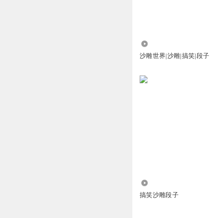
小草王妲妲
H
回复
2023-11-25
4.14万
沙雕世界|沙雕|搞笑|段子
小草王妲妲
简单说两句
回复
2023-11-25
2729
搞笑沙雕段子