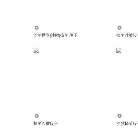
5088
2137.88
沙雕世界|沙雕|搞笑|段子
搞笑沙雕段
24.02万
12.21万
搞笑沙雕段子
沙雕搞笑段