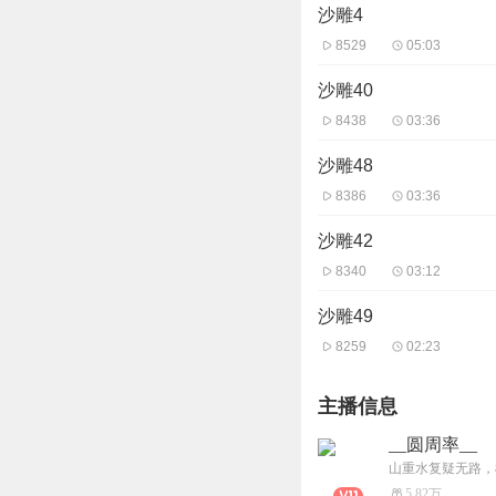
沙雕4
8529
05:03
沙雕40
8438
03:36
沙雕48
8386
03:36
沙雕42
8340
03:12
沙雕49
8259
02:23
主播信息
__圆周率__
山重水复疑无路，
5.82万