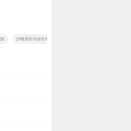
之路
沙雕系统与转性者
沙雕的游戏人生
沙雕路上只有我