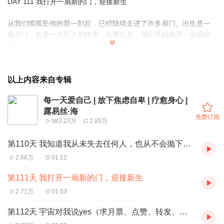
DAY 111 我打开一扇新的门，迎接新生
从我们呱呱坠地的那一刻起，已经陆续走进了许多扇门。出生是一
扇大门，也是一个巨大的转变，从那以后，我们开始敲开一扇扇的
门。
为了让我们这一世能够活得圆满、充实，我们出生时就已经配备了
所需要的一切。我们拥有需要的所有智慧及知识，拥有所需要的能
力与才华，拥有所需要的所有爱。生命在这里支持我们，照顾我
以上内容来自专辑
们。我们需要知道这个真相，并相信这是事实。
每一天爱自己 | 放下焦虑自卑 | 疗愈身心 |
各种门不断地打开、关上，只要我们专注在自己身上， 不论穿越哪
露易丝·海
一扇门，平安永远与我们同在。即使我们穿越的是这个世界的最后
免费订阅
982.23万
2.85万
一扇门，那也不是终点，而是另一趟新冒险的起点。改变永远都不
会是问题，请相信事实就是如此。
第110天 我知道我从未失去任何人，也从不会抛下任何人
今天是崭新的一天，
会有许多美好的新体验。
2.66万
01:12
我们是被爱的，我们是安全的。
第111天 我打开一扇新的门，迎接新生
2.71万
01:53
第112天 宇宙对我说yes（求月票、点赞、转发、五星评论）