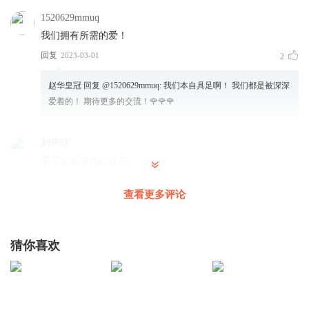
1520629mmuq
我们拥有所需的爱！
回复
2023-03-01
2
赵华皇冠
回复 @
1520629mmuq
:
我们本自具足啊！ 我们都是被深深
爱着的！ 期待更多的交流！🌹🌹🌹
刘环达
平安永远与我们存在。
回复
2025-06-02
0
查看更多评论
猜你喜欢