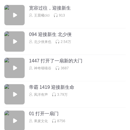
宽容过往，迎接新生
王晨曦cici
913
094 迎接新生 北少侠
北少侠来也
2.54万
1447 打开了一扇新的大门
神奇喵喵谷
3687
帝霸 1419 迎接新生命
凤洋有声
3.79万
01 打开一扇门
果麦文化
8756