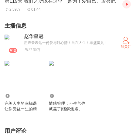
第119天 我们之所以在这里，是为了爱自己、爱彼此
2.59万
01:44
主播信息
赵华皇冠
用声音表达一份爱与好心情！自在人生！丰盛富足！（微信：18635406823）
加关注
37.50万
1.00万
1714.81万
完美人生的幸福课｜
情绪管理：不生气你
让你受益一生的精神
就赢了|缓解焦虑、压
指导丨调整好心态，
力、轻松入睡
寻找属于自己的幸福
之路
用户评论