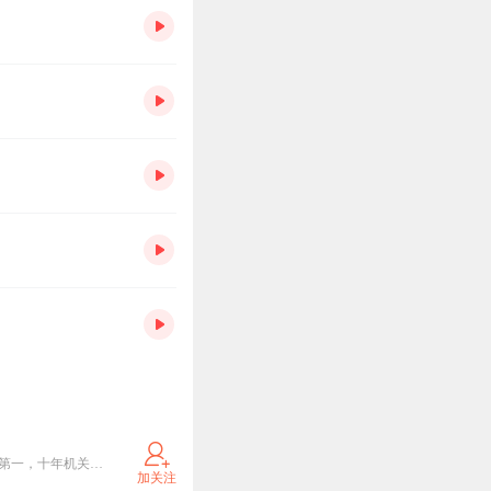
雅文，喜马拉雅收听量超2000万专辑主播，专辑常年居喜马拉雅个人成长排行榜前十。 国考笔试面试双第一，十年机关文秘写作经验。 4年时间带领20多万粉丝积累公考申论热点，十余次命中公考申论话题，助力数百名考生成功上岸。 独家研发申论大作文速成框架，帮助申论小白快速高效掌握大作文写作方法，实现申论短时间内快速提10分。
加关注