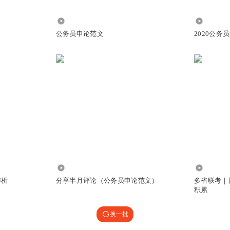
379.05万
1.40万
公务员申论范文
2020公务
1.86万
1621
解析
分享半月评论（公务员申论范文）
多省联考｜
积累
换一批