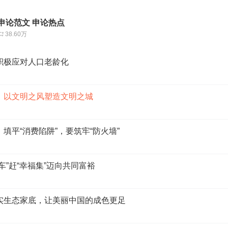
申论范文 申论热点
38.60万
化）积极应对人口老龄化
城市）以文明之风塑造文明之城
法）填平“消费陷阱”，要筑牢“防火墙”
慢火车”赶“幸福集”迈向共同富裕
）夯实生态家底，让美丽中国的成色更足