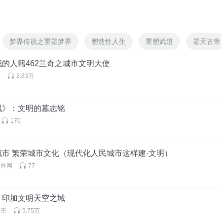
梦界传说之重塑梦界
塑造性人生
重塑武道
塑天古帝
的人籍462兰奇之城市文明大使
大
2.83万
城》：文明的墓志铭
170
市 繁荣城市文化（现代化人民城市这样建·文明）
海外网
77
，印加文明天空之城
大王
5.75万