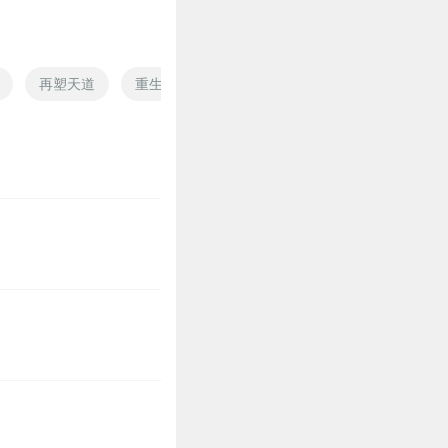
再塑天道
重生之塑造新生
重生之重塑异界
塑明