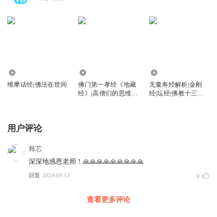
1386.58万
8168.37万
1488.00万
维摩诘经|佛法在世间
佛门第一孝经《地藏
无量寿经解析|金刚
经》|高僧们的思维智
经|坛经|佛教十三经|
慧|地藏菩萨的宏大誓
极乐世界的美好景象
愿
用户评论
释芯
深深地感恩老师！🙏🙏🙏🙏🙏🙏🙏🙏🙏
回复
2024-03-13
0
查看更多评论