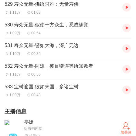
529 寿众无量-佛语阿难：无量寿佛
1.11万
01:08
530 寿众无量-假使十方众生，悉成缘觉
1.09万
00:54
531 寿众无量-譬如大海，深广无边
1.10万
00:39
532 寿众无量-阿难，彼目犍连等所知数者
1.11万
00:56
533 宝树遍国-彼如来国，多诸宝树
1.09万
00:43
主播信息
亭姗
听着书睡觉
加关注
24.86万