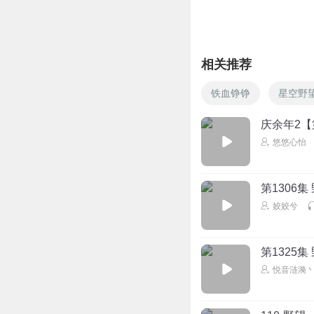
相关推荐
铁血铮铮
星空野
庆余年2【
悠悠心怡
第1306集
姣姣兮
第1325集
悦音涟漪