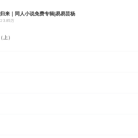
闲归来｜同人小说免费专辑|易易芸杨
3.85万
（上）