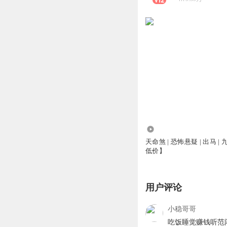
4739
天命煞 | 恐怖悬疑 | 出马 
低价】
用户评论
小稳哥哥
吃饭睡觉赚钱听范