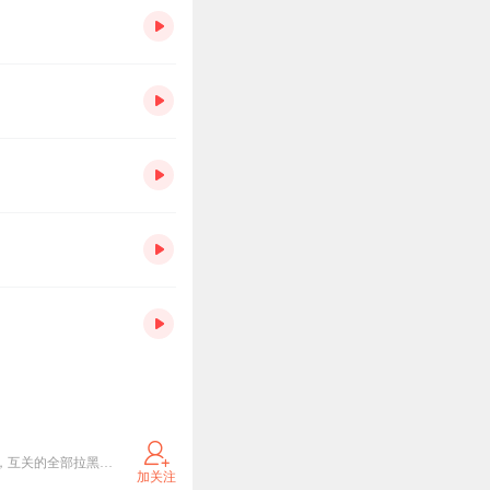
欢迎来到易易芸杨说书场，百变说书人，所有专辑都是真人录制，在娱乐中学习知识！不要给我互关啊，互关的全部拉黑！水瓶
加关注