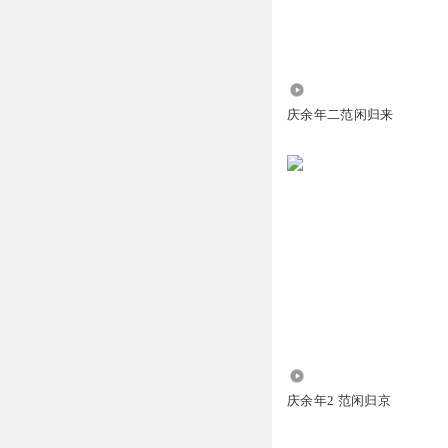
886.06万
庆余年二范闲归来
7.23万
庆余年2 范闲归京