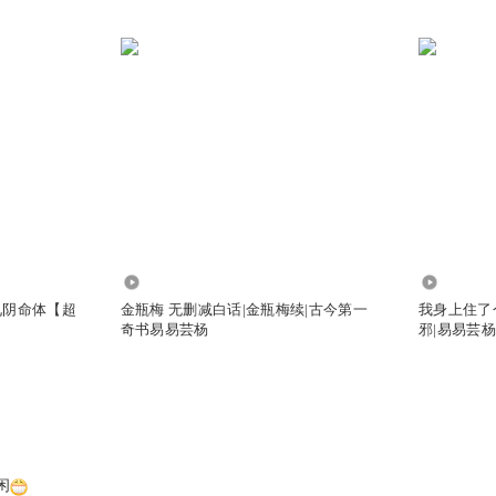
2937.52万
4633
| 九阴命体【超
金瓶梅 无删减白话|金瓶梅续|古今第一
我身上住了
奇书易易芸杨
邪|易易芸
闲