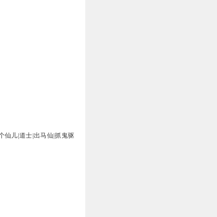
个仙儿|道士|出马仙|抓鬼驱
杨