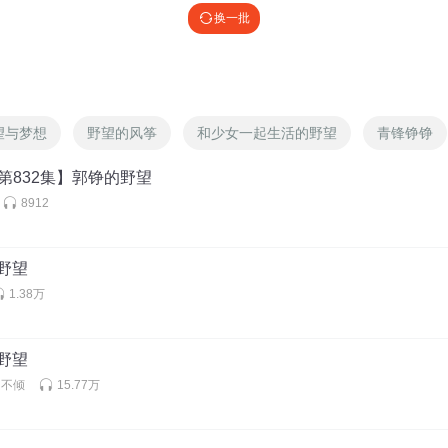
换一批
望与梦想
野望的风筝
和少女一起生活的野望
青锋铮铮
第832集】郭铮的野望
8912
 野望
1.38万
 野望
丶不倾
15.77万