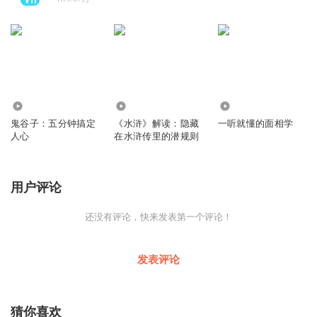
1228.86万
363.52万
5552
鬼谷子：五分钟搞定
《水浒》解读：隐藏
一听就懂的面相学
人心
在水浒传里的潜规则
用户评论
还没有评论，快来发表第一个评论！
发表评论
猜你喜欢