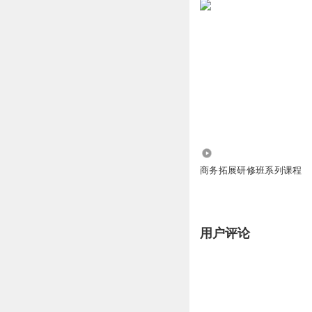
访。那确实人工智能从
式，和技术变革方式已
跟我提出这么一个请求
知道了一些很有意思的
能满足我对技术这三点
科的女生，你最好这个
核心技术。第三个，
341
度，再去聊一聊整个话
商务拓展研修班系列课程
她开玩笑这么一说，其
是中国乃至全球在人工
用户评论
别好的朋友，李卓桓，
火爆的学位，是什么
PreAngel的天
位科学家，他是优酷网