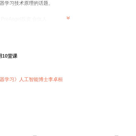
器学习技术原理的话题。
reAngel投资 合伙人
程序员。连续创业者，活跃天使投资人，技术背景。Zixia B
清华大学本科，中欧国际工商学院EMBA。中国青年天使会创
院副院长，快乐投资学院联合创始人。投资了包括： IT 桔
妆、约你、蒲公英、中羽联等数十家移动互联网初创公司。清
10堂课
网协会发起人。作为LP 投资了中美多支天使基金，快乐投资
国青年天使会创始理事，多家创业公司和VC机构顾问。有过2
器学习》人工智能博士李卓桓
程师。著有《Linux 网络编程》、《反垃圾邮件完全手册》技术作品
点新知识，交点新朋友，欢迎大家来到《立志朋友圈》。最近
战略的举措和支持政策发布，到我们立志朋友圈一个又一个的人