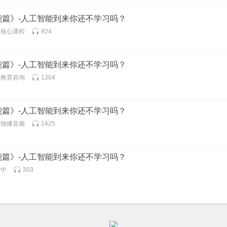
军岂不是这个可以拿出去吹牛的一件事情？然后我就去看了它
能篇》-人工智能到来你还不学习吗？
是一个猪在里面走来走去识别，难度还挺大的我觉得。对，但是
师核心课程
924
在几年前我们就想过说它的问题就是养猪的人希望随时知道每
这个肉它以前是什么样的？一种这个叫做生物的识别性。对。溯
能篇》-人工智能到来你还不学习吗？
富教育咨询
1304
这个做法律的做人工智能的，你肯定知道咱们的最高法可能已经
国的这些文案和判决书和相关的东西。做。我听到的一个消息
百亿怎么能够直接到我们在座的屋子里面同学身上呢？对吧？
能篇》-人工智能到来你还不学习吗？
商独播音频
1425
大的一些这个上市的这些外包公司，他们放出来的话如果你能
面的利润实在是太高了。很多的机会都可以做。那么我自己的
能之后，基本上我就不再看移动互联网领域的项目，因为在如果说1
能篇》-人工智能到来你还不学习吗？
的话，那么在2005年的时候就是web2.0的第二浪，在201
播中
303
候其实过去的所有的无论是互联网还是移动互联网都已经从一
那么未来的机会究竟在哪，更不要说其实互联网本身只做了一
接能够产生价值的地方它就会创造价值，但是接下来该连接的