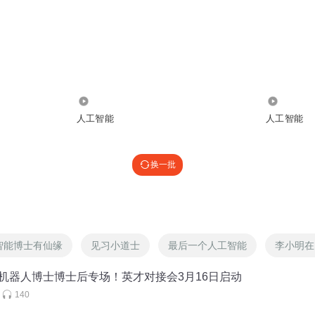
自己觉得自己很酷，他觉得自己每一个人都觉得自己是钢铁侠
工程师做的只有一件事就是在优化数学的这个叫做凸函数找最
呢？
要统治世界了，强人工智能已经要灭掉人类。那么我最喜欢的
3.87万
17.05万
人工智能
人工智能
我在做什么？大家如果想来做人工智能，那么我觉得这张图是
人想象的那么强大，也没有很多人想象的那么无聊，其实它已
常的局限性。像什么呢？像是乐高积木块一样。乐高积木块的
换一批
以用它来搭出飞机、大炮、城市、各种各样的东西。其实现在
技，能够实现一些基本的，解决一些基本的问题。但是它是局
了之后，大家才能够来，就是在这个特定领域才能够做好。那
智能博士有仙缘
见习小道士
最后一个人工智能
李小明在
这个昌顺。猪脸识别。最近如果大家知道的话有一个京东的比
机器人博士博士后专场！英才对接会3月16日启动
140
？我看到那个猪脸识别的时候，我好开心。猪脸识别这个听起