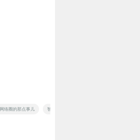
。从数学角度来讲，其实
优值。那到了这个人民群
一个角度其实是从右下角
最有启发意义的就是现在
经能够起到很多作用，只
特点是乐高积木块都很简
的人工智能发展的阶段就
限在某些特定的领域的，
么像刚才有一个同学做猪
网络圈的那点事儿
智能学习机
女博士也有春天
我的人
赛三十万的奖金。对。单
来就很炫酷。以后，如果