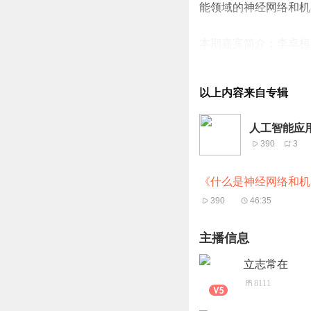
能领域的神经网络和机
本期嘉宾简介：李卓桓 P
水木清华BBS站长，
家）、叽歪网创始人。
以上内容来自专辑
协会副秘书长，快创学
信、时光小屋、抹茶美
人工智能应用
390
3
副主席，中欧移动互联
资协会副秘书长，中
《什么是神经网络和机
ChinaRen系统工
390
46:35
以下为访谈文字实录：
主播信息
尹立志：
立志常在
各位朋友，大家好。学
8111
国家的一个接一个的