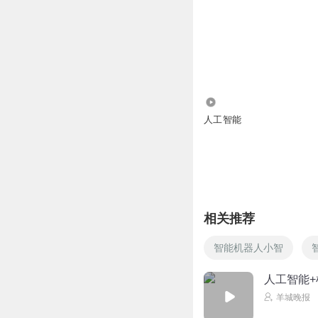
盘，但是其实工程师们
机器学习、人工智能的
众，人民群众会怎么样
人民群众觉得人工智能
2183
人工智能
这个角度来讲，事实上
的人工智能既没有很多
不过是说它的作用是非
单，很小。但是我们可
是我们已经有很多的科
相关推荐
必须这些特定的领域做
智能机器人小智
脸识别。这个甚至于把
项奖。
人工智能+
羊城晚报
不是吗？你没有参加吗