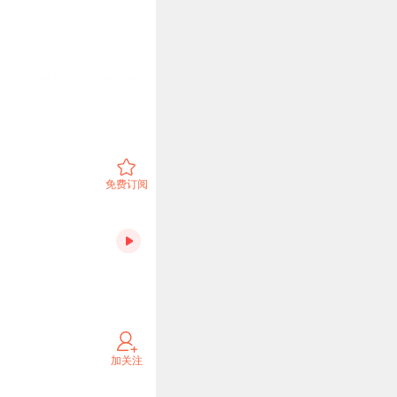
BS、优酷网（首席科学
始理事，中关村天使投资
子、互动吧、微差事、蓝
华企业家协会移动互联网
免费订阅
学院导师、中关村天使投
0 年编程经验，曾任
。
人工智能非常的火爆，从
加关注
工智能前沿创业者的采