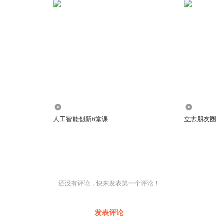
很遥远的我们的一种想象，到已经逐渐的融入到我们生活和工
经来到了我们面前。那最近听了我节目的一位朋友找到我，而
，她说立志，我觉得人工智能你的节目还很有意思，我也看到
产品，她说你能不能帮忙找一个人来讲一讲技术，而且她开玩
要求，你这个节目就必定会火爆我们喜马拉雅，她说什么要求
技术，让我都能听得懂。第二个，你要讲的这个技术，最好还
她说你这个讲技术，你还不能光就技术讲技术，你还能够从商业
52
5570
题，听起来让我们觉得会更有兴趣。
人工智能创新6堂课
立志朋友圈
实一说完，我脑海里面立马就浮现出一个人，这个人非常适合
智能方面的顶级科学家之一，他是谁呢？他就是我们快创学院
他那本科毕业于清华大学，而且又在中欧商学院上的EMBA，
呢？人工智能的博士学位。而且他不单单只是做学术研究和
还没有评论，快来发表第一个评论！
使投资的投资合伙人，而且投了几十个人工智能方面的项目。当他在
的前首席科学家，也是人人网的联合创始人，当然他也是我们
发表评论