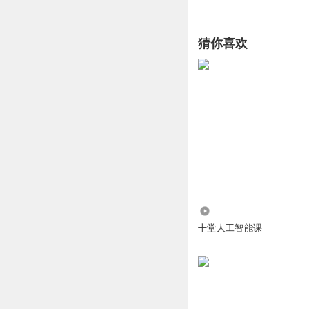
师之一。他在我快创一
猜你喜欢
那么今天很高兴，请到
会是我们李卓桓老师同
好的一次和李卓桓老师
给大家分享一下，在机
李卓桓：
好，那接下来今天我就
首先，这个标题没改，
来了。但是我们大家要
1878
候做的一个分享的时候
十堂人工智能课
我发现到处都是人工制
世石从AlphaGo
场景是从不同的角度看是
一个不同角度的这个