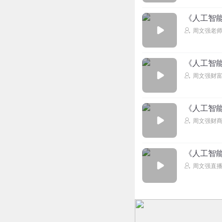
你说你得猪脸识别的冠
《人工智
是识别猪脸，反正就
周文强老
好。究竟哪头猪？因为
说这个猪它在杀的时候
《人工智
周文强财
而且另外一个像刚才
钱，就是要把所有的中
项目是层层往下包，一
《人工智
周文强财
比如大的国企，比如很
合作，可以买。因为上
去年我开始研究人工智
《人工智
候是互联网时代的第一浪
周文强直
第三浪，到了今年的时
今天的空气和水一样，
大家都知道连接，它连