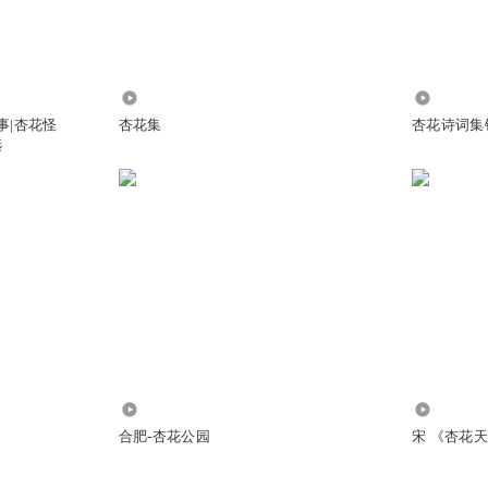
4.07万
3167
事|杏花怪
杏花集
杏花诗词集
选
9w8p
173
6529
合肥-杏花公园
宋 《杏花