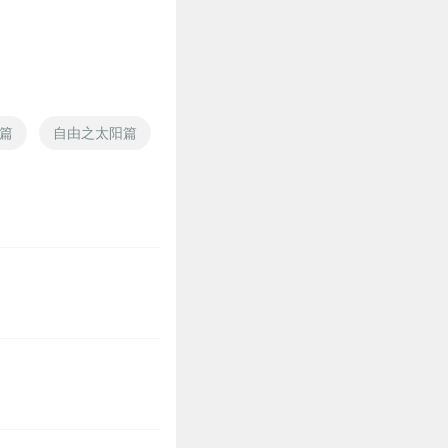
篇
自由之太阳篇
圣人回归火影篇
修真之界凡界篇