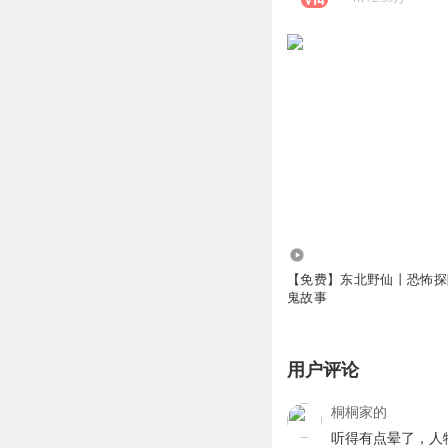
5.48万
【免费】东北野仙丨恐怖探
鬼故事
用户评论
桐桐家的
听得有点晕了，人