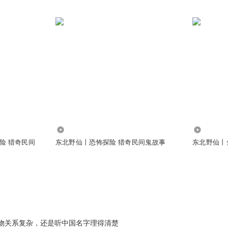
6304.35万
7875.37
险 猎奇民间
东北野仙丨恐怖探险 猎奇民间鬼故事
东北野仙丨
物关系复杂，还是听中国名字理得清楚