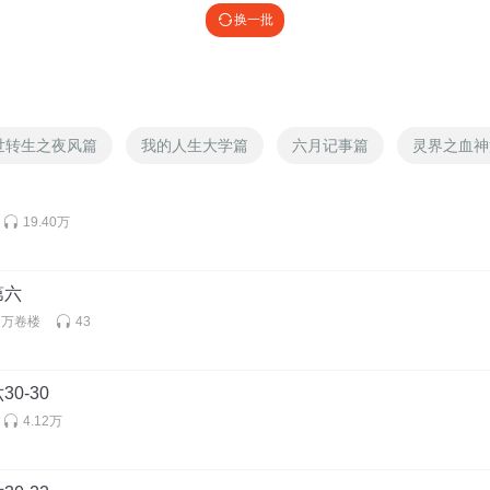
换一批
世转生之夜风篇
我的人生大学篇
六月记事篇
灵界之血神
19.40万
第六
的万卷楼
43
0-30
4.12万