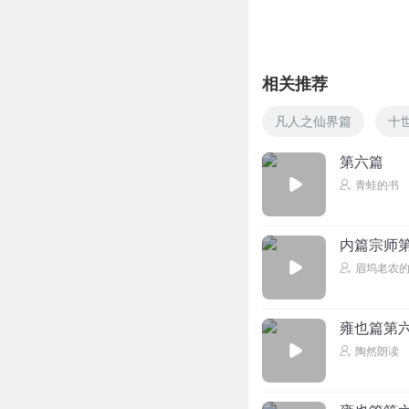
相关推荐
凡人之仙界篇
十
第六篇
青蛙的书
内篇宗师
眉坞老农
雍也篇第六3
陶然朗读