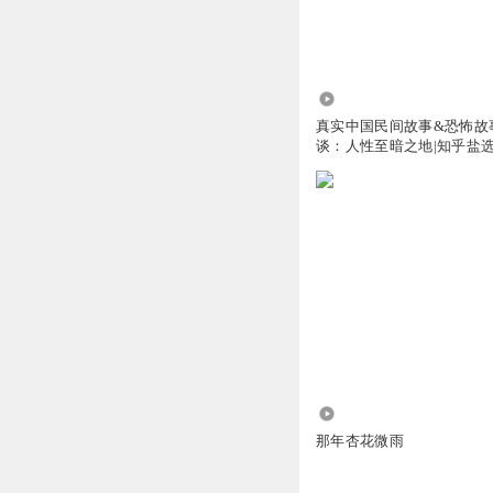
维忆秋
真相和我想的一样
回复
2023-03-03
108.47万
真实中国民间故事&恐怖故
谈：人性至暗之地|知乎盐
v1mn848aci3dloqy
无语
回复
2023-02-02
1553
那年杏花微雨