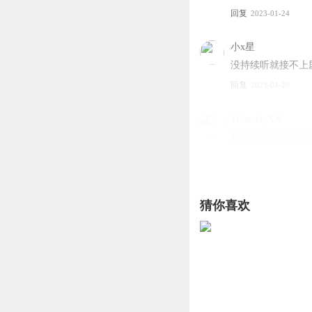
回复
2023-01-24
小x星
没持续听就接不上
回复
2023-04-29
Yolanda_XX
好家伙真变态
回复
2023-03-26
梅西的球童q
猜你喜欢
建议出纸质版
回复
2023-01-26
猫妖九千岁
哇，这……
回复
2023-03-08