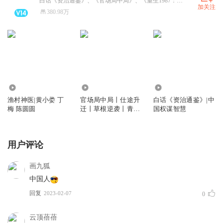
白话《资治通鉴》、《官场局中局》、《重生1987：开局迎取富豪姐姐》、《乡野小傻医》、火热上架啦，超级精彩的小说，快来听书，还有好礼相送！合作请私信！
加关注
380.98万
24.65万
1.52亿
1.05亿
渔村神医|黄小娄 丁
官场局中局丨仕途升
白话《资治通鉴》|中
梅 陈圆圆
迁丨草根逆袭丨青云
国权谋智慧
直上丨多人剧
用户评论
画九狐
中国人
回复
2023-02-07
0
云顶蓓蓓