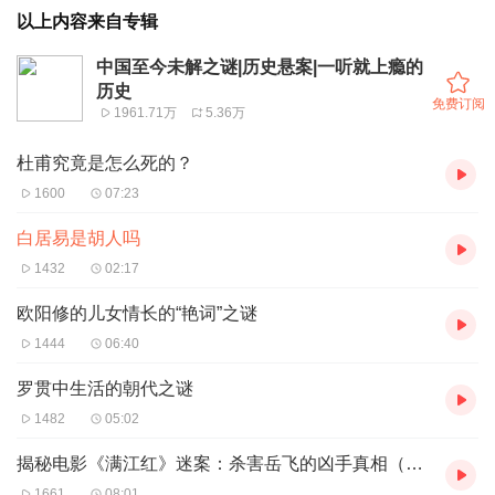
以上内容来自专辑
中国至今未解之谜|历史悬案|一听就上瘾的
历史
免费订阅
1961.71万
5.36万
杜甫究竟是怎么死的？
1600
07:23
白居易是胡人吗
1432
02:17
欧阳修的儿女情长的“艳词”之谜
1444
06:40
罗贯中生活的朝代之谜
1482
05:02
揭秘电影《满江红》迷案：杀害岳飞的凶手真相（上）
1661
08:01