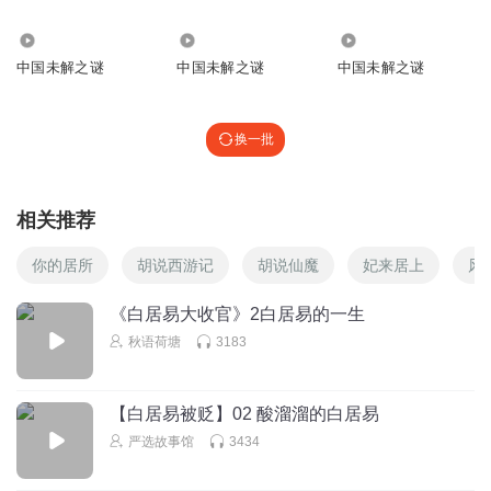
2950
6453
330.45万
中国未解之谜
中国未解之谜
中国未解之谜
换一批
相关推荐
你的居所
胡说西游记
胡说仙魔
妃来居上
风
《白居易大收官》2白居易的一生
秋语荷塘
3183
【白居易被贬】02 酸溜溜的白居易
严选故事馆
3434