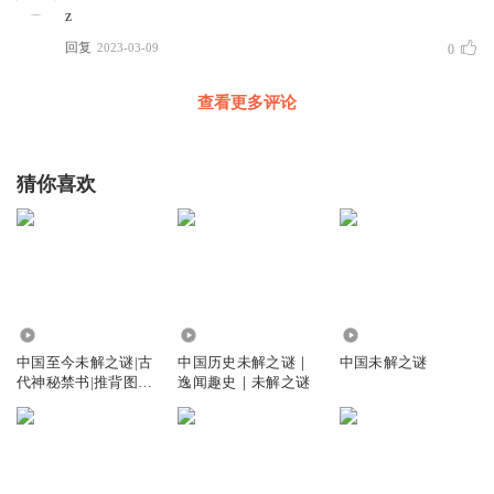
z
回复
2023-03-09
0
查看更多评论
猜你喜欢
103.90万
12.56万
135.11万
中国至今未解之谜|古
中国历史未解之谜｜
中国未解之谜
代神秘禁书|推背图烧
逸闻趣史｜未解之谜
饼歌