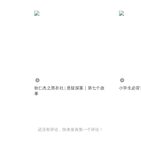
681.24万
110.81万
狄仁杰之黑衣社 | 悬疑探案｜第七个故
小学生必背古
事
还没有评论，快来发表第一个评论！