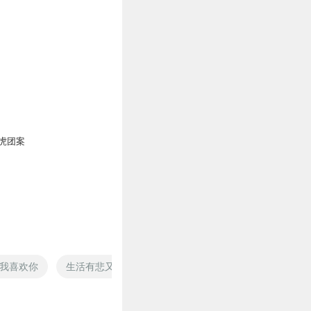
虎团案
我喜欢你
生活有悲又有喜
或喜或悲
悲喜剧之王