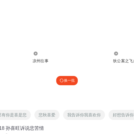
1.66万
383
凉州往事
狄公案之飞
换一批
里有你是喜是悲
悲秋喜爱
我告诉你我喜欢你
好想告诉你
18 孙喜旺诉说悲苦情