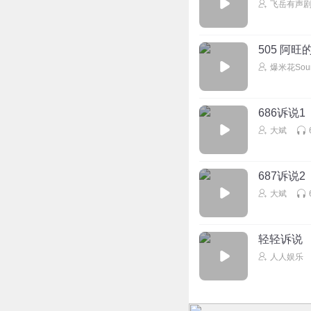
飞岳有声
505 阿旺
爆米花Soun
686诉说1
大斌
687诉说2
大斌
轻轻诉说
人人娱乐