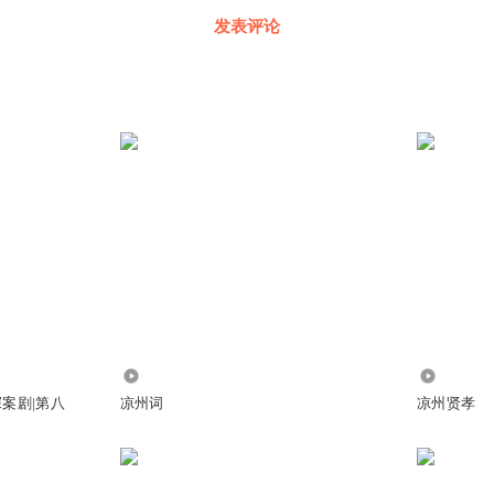
发表评论
2739
3.68万
案剧|第八
凉州词
凉州贤孝