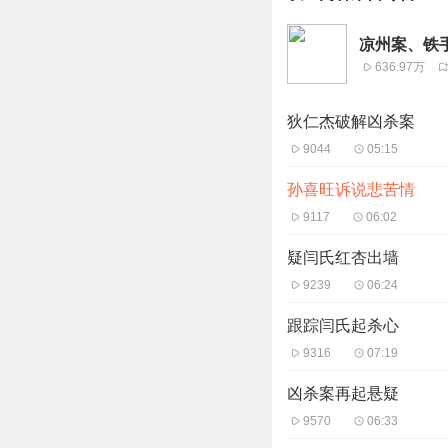
凉州案、铁手
636.97万
狄仁杰破解凶杀案
9044
05:15
孙喜旺诉说悲苦情
9117
06:02
疑闫氏红杏出墙
9239
06:24
跟踪闫氏起杀心
9316
07:19
凶杀案再起悬疑
9570
06:33