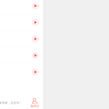
全国朗诵大赛冠军，中国十佳青年诵读艺术家，有声语言艺术首届中国十大金牌教师，现代诵读艺术范读导师，北京市“中华经典”诵读大赛冠军，第五届“诵读中国”朗诵大赛一等奖，海淀区“中华诵”朗诵大赛冠军，第二届“忆满京城&nbsp;情思华夏”清明诗会一等奖。代表作《神探狄仁杰》《少年包青天》《狂飙》
加关注