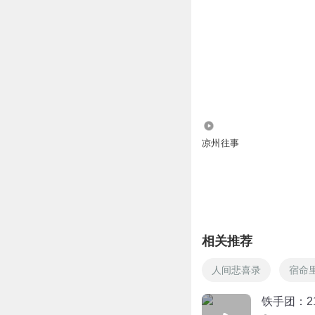
9716
凉州往事
相关推荐
人间悲喜录
宿命
铁手团：2