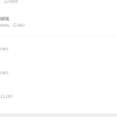
剧
4.68万
的诉说
dplay
3627
6.98万
6.94万
1327