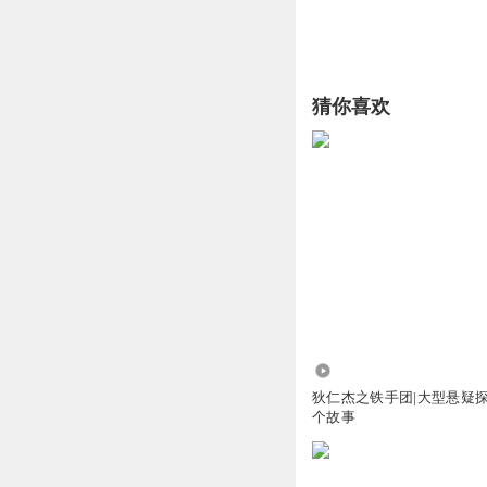
猜你喜欢
1883.21万
狄仁杰之铁手团|大型悬疑探
个故事