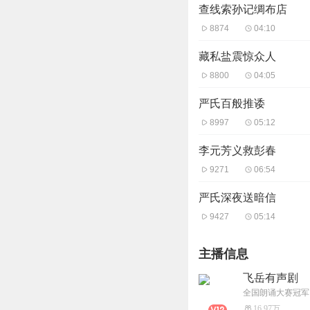
查线索孙记绸布店
8874
04:10
藏私盐震惊众人
8800
04:05
严氏百般推诿
8997
05:12
李元芳义救彭春
9271
06:54
严氏深夜送暗信
9427
05:14
主播信息
飞岳有声剧
16.97万