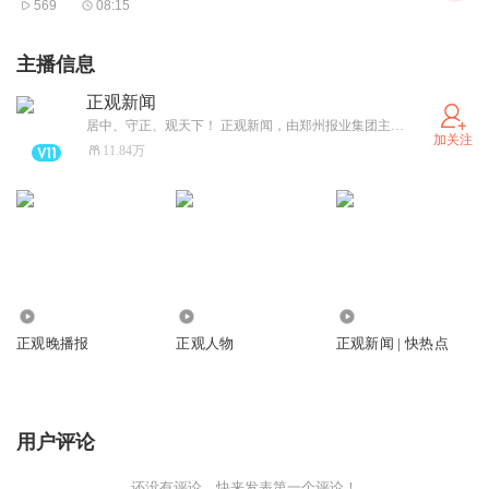
569
08:15
主播信息
正观新闻
居中、守正、观天下！ 正观新闻，由郑州报业集团主办，是郑州市全力打造的“扎根郑州、立足中原、放眼全球”的拥有较强影响力的新型主流媒体，集“新闻+政务+服务”于一体的突出文化和国际视野的新媒体平台。
加关注
11.84万
1778.39万
804.94万
43.27万
正观晚播报
正观人物
正观新闻 | 快热点
用户评论
还没有评论，快来发表第一个评论！