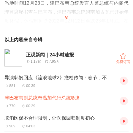
当地时间12月23日，津巴布韦总统发言人兼总统与内阁代
理首席秘书查兰巴宣布，津巴布韦总统姆南加古瓦已开始年
度休假，休假时间为2022年12月22日至2023年1月底。在
此期间，津巴布韦副总统奇温加代行总统职务。
以上内容来自专辑
正观新闻｜24小时速报
1.17亿
7.95万
免费订阅
导演郭帆回应《流浪地球2》撤档传闻：春节，不见不散！
881
00:39
津巴布韦副总统奇温加代行总统职务
770
00:29
取消医保不合理限制，让医保回归制度初心
909
04:03