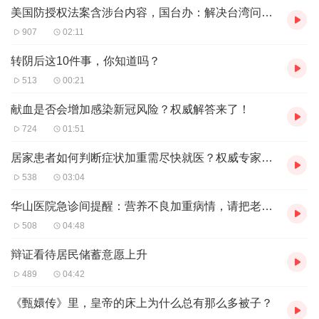
美国防授权法案含涉台内容，国台办：解决台湾问题是中国人自己的事
907
02:11
转阴后这10件事，你知道吗？
513
00:21
献血是否会增加感染新冠风险？权威解答来了！
724
01:51
居家患者如何判断症状加重需尽快就医？权威专家回应
538
03:04
华山医院急诊间提醒：营养不良加重病情，请把老人当宝宝养
508
04:48
辩证看待居民储蓄意愿上升
489
04:42
《甄嬛传》里，皇帝的床上为什么总有那么多被子？