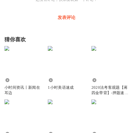
发表评论
猜你喜欢
4.22万
1.94万
16.36万
小时间资讯丨新闻在
1小时美语速成
2020法考客观题【蒋
耳边
四金带背】-押题速记
3小时