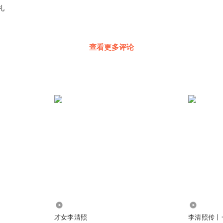
礼
查看更多评论
515
3.91万
才女李清照
李清照传丨