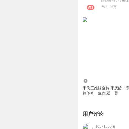
静心读书，传递经
21.36万
2577.30万
宋氏三姐妹全传|宋庆龄、
龄传奇一生|陈廷一著
用户评论
18571556jsj