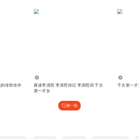
1.78万
37.80万
照的传世佳作
夜读李清照 李清照传记 李清照词 千古
千古第一才
第一才女
换一批