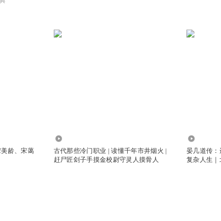
典
1928
994
宋美龄、宋蔼
古代那些冷门职业 | 读懂千年市井烟火 |
晏几道传：
赶尸匠刽子手摸金校尉守灵人摸骨人
复杂人生｜
的真性情｜