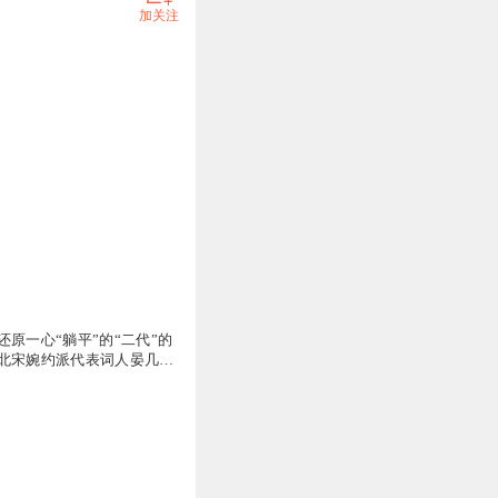
加关注
还原一心“躺平”的“二代”的
北宋婉约派代表词人晏几道
小山词