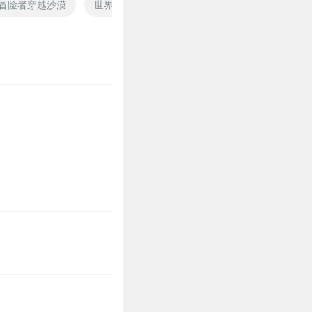
冒险者穿越沙漠
世界树下的沙漠
沙漠桂花
末日沙漠