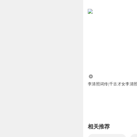
63.55万
李清照词传|千古才女李清
相关推荐