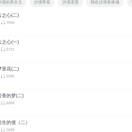
沙漠的异次元
沙漠帝皇
沙漠圣贤
我在沙漠有座城
云之心(二)
7995
云之心(一)
8722
梦里花(二)
5098
芳香的梦(二)
6086
前生的债（二）
5699