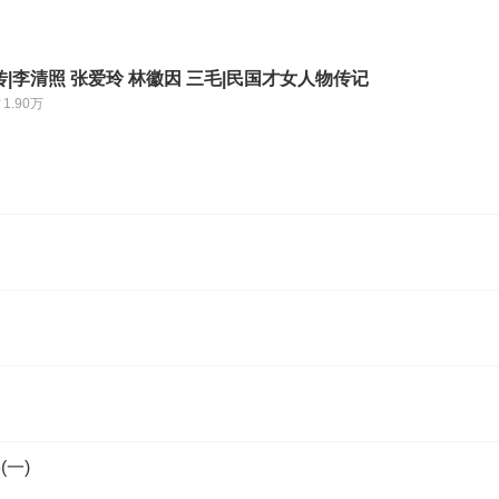
|李清照 张爱玲 林徽因 三毛|民国才女人物传记
1.90万
(一)