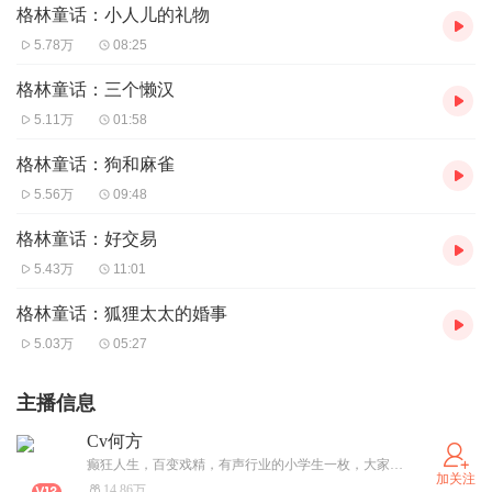
格林童话：小人儿的礼物
5.78万
08:25
格林童话：三个懒汉
5.11万
01:58
格林童话：狗和麻雀
5.56万
09:48
格林童话：好交易
5.43万
11:01
格林童话：狐狸太太的婚事
5.03万
05:27
主播信息
Cv何方
癫狂人生，百变戏精，有声行业的小学生一枚，大家有什么建议或者问题都可以给我留言，我都会一条一条仔细翻阅回复的喔！感谢听众朋友们啦！
加关注
14.86万