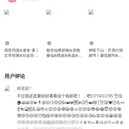
9629
2.10万
2075.60万
四世同堂&老舍·著丨
都市仙尊奶爸&异能
神医下山：开局六张
文学经典&社会百态
修仙&萌娃&热血&无
婚书丨爆笑婚约&装
&百姓生活
敌&装13
13大神&都市异能&
多人有声剧
用户评论
桥茵茵7
不过我还是要好好看看这个电影吧！ ，吧13774511795 👌🤔
🏠📖📖😵‍💫💊😄😮‍💨😯🥵👍🐋💎🈶️❄️😌✋🐋😷🇹🇷🐷🐮🕖💪👀
☝️🍻🤮🈴️💪😀🥹☺️😉😗😝🤓😃😅☺️😉😙😝😎😄😂😇😍😚🤪
🥸😞🥺☹️🤣🙂🥰😋🤨🤩😔😣😢🥲🙃😘😛🧐🥳😟😖🤬😭😫😩
🥺😢😢😤😠😡🤬😱🥶🥵😰🫠🫥🤭💡🥤🍵🍻🥜🍫🍰🧊🥂🥜🍿🫕