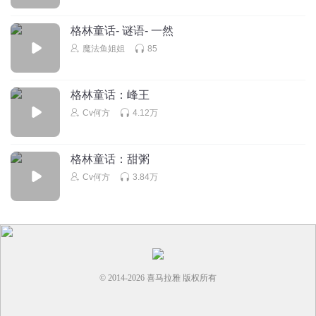
🤖🤖🤖🤖🤖🤖🤖🤖🤖🤖🤖🤖🤖🤖🤖🤖🤖🤖🤖🤖🤖?
格林童话- 谜语- 一然
回复
2025-08-07
2
魔法鱼姐姐
85
佛系小饭碗儿
小马署素才
格林童话：峰王
Cv何方
4.12万
回复
2025-06-18
1
家有仨宝儿
格林童话：甜粥
抱抱抱抱抱抱抱抱抱抱抱抱我
Cv何方
3.84万
回复
2024-10-22
1
听友486591698
😀😃😄😁😆🥹😅😂🤣🥲☺️😊😇🙂🙃😉😌😍🥰😘😗😙😚😋😛
😝😜🤪🤨🧐🤓😎🥸🤩🥳🙂‍↕️😏😒🙂‍↔️😞😔😟😕🙁☹️😣😖😫😩🥺😢
😭😤😠😡🤬🤯😳🥵🥶😶‍🌫️😱😨😰😥😓🤗🤔🫣🤭🫢🫡🤫🫠🤥😶
© 2014-
2026
喜马拉雅 版权所有
🫥😐🫤😑🫨😬🙄😯😦😧😮😲🥱😴🤤😪😮‍💨😵😵‍💫🤐🥴🤢🤮🤧
😷🤒🤕🤑🤠😈👿👹👺🤡💩👻💀☠️👽👾🤖🎃😺😸😹😻😼😽🙀😿