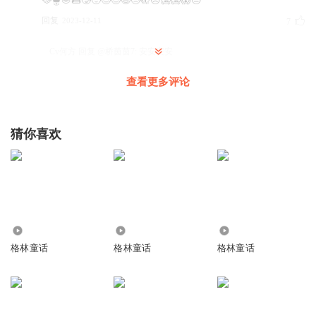
🥘🫕🧆🌯🥲🙂😊😌😉😥🫣😠🥶🥶😱😑
回复
2023-12-11
7
Cv何方
回复 @
桥茵茵7
:
安安安安
查看更多评论
妈妈买年货回家
抢到了da j z h b b d h f， ju shi d g， f j h g l d s， ba j， h j g j h g j h b
ka d hi biu f s h j d s f h b j d w f h b k d f j b h h r je bu b k j k b¥ x j b k s b
猜你喜欢
m j f n j k n fv d n j l f dv k l n
回复
2023-06-15
5
听友118460719
抢沙发
2995
784
345
回复
2026-03-28
4
格林童话
格林童话
格林童话
听友486591698
今天晚上我要回家睡觉了忽然我的肚子好难受啊很难受很难
受😖