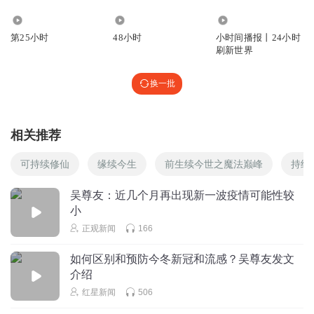
2228
9394
1981.21万
第25小时
48小时
小时间播报丨24小时
刷新世界
换一批
相关推荐
可持续修仙
缘续今生
前生续今世之魔法巅峰
持续
吴尊友：近几个月再出现新一波疫情可能性较
小
正观新闻
166
如何区别和预防今冬新冠和流感？吴尊友发文
介绍
红星新闻
506