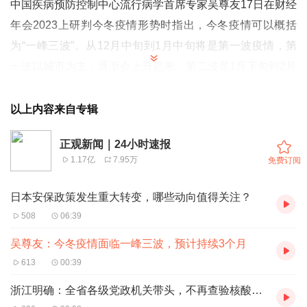
中国疾病预防控制中心流行病学首席专家吴尊友17日在财经
年会2023上研判今冬疫情形势时指出，今冬疫情可以概括
为“一峰三波”。从12月中旬到1月中旬将是第一波疫情，第
一波以城市为主，逐渐会上升起来。第二波是1月下旬到2月
中旬，春节前的人员流动造成第二波疫情上升。第三波是2
月下旬到3月中旬，春节后返岗返工。这三波疫情构成了今
以上内容来自专辑
冬的新冠流行峰，持续大概三个月左右。
正观新闻｜24小时速报
1.17亿
7.95万
免费订阅
日本安保政策发生重大转变，哪些动向值得关注？
508
06:39
吴尊友：今冬疫情面临一峰三波，预计持续3个月
613
00:39
浙江明确：全省各级党政机关带头，不再查验核酸证明