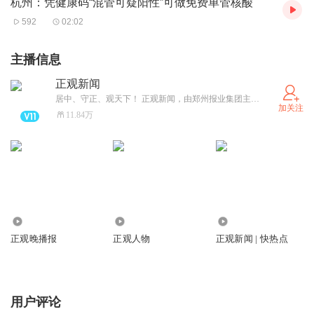
杭州：凭健康码“混管可疑阳性”可做免费单管核酸
592
02:02
主播信息
正观新闻
居中、守正、观天下！ 正观新闻，由郑州报业集团主办，是郑州市全力打造的“扎根郑州、立足中原、放眼全球”的拥有较强影响力的新型主流媒体，集“新闻+政务+服务”于一体的突出文化和国际视野的新媒体平台。
加关注
11.84万
1779.94万
804.94万
43.28万
正观晚播报
正观人物
正观新闻 | 快热点
用户评论