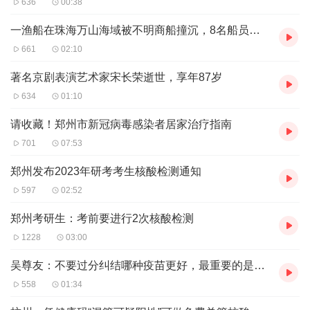
636
00:38
一渔船在珠海万山海域被不明商船撞沉，8名船员全部获救
661
02:10
著名京剧表演艺术家宋长荣逝世，享年87岁
634
01:10
请收藏！郑州市新冠病毒感染者居家治疗指南
701
07:53
郑州发布2023年研考考生核酸检测通知
597
02:52
郑州考研生：考前要进行2次核酸检测
1228
03:00
吴尊友：不要过分纠结哪种疫苗更好，最重要的是打加强针
558
01:34