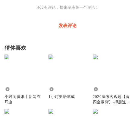
还没有评论，快来发表第一个评论！
发表评论
猜你喜欢
4.22万
1.94万
16.36万
小时间资讯丨新闻在
1小时美语速成
2020法考客观题【蒋
耳边
四金带背】-押题速记
3小时