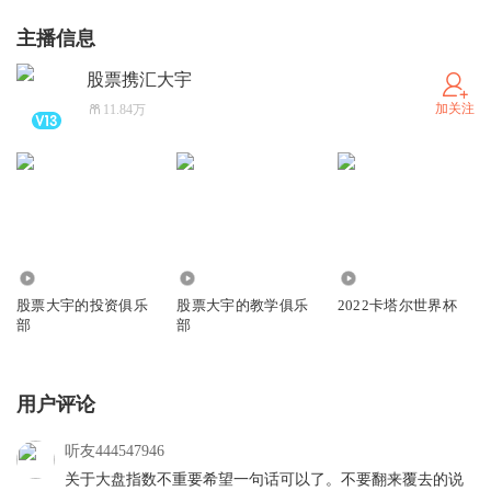
主播信息
股票携汇大宇
加关注
11.84万
188.84万
1.90万
1.83万
股票大宇的投资俱乐
股票大宇的教学俱乐
2022卡塔尔世界杯
部
部
用户评论
听友444547946
关于大盘指数不重要希望一句话可以了。不要翻来覆去的说