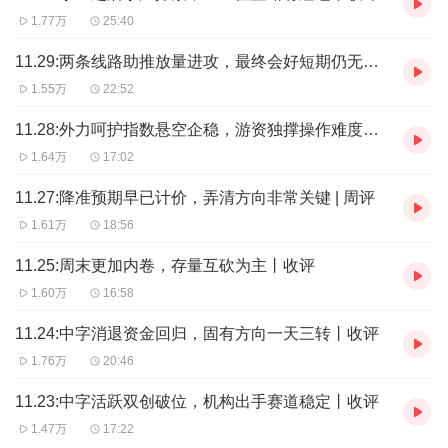
1.77万
25:40
11.29:两条线路助推放量进攻，最终会好短期仍无质变丨收评
1.55万
22:52
11.28:外力呵护指数悬空企稳，游资独撑操作难度仍大丨收评
1.64万
17:02
11.27:降准预期早已计价，弄清方向非常关键 | 周评
1.61万
18:56
11.25:周末更加内卷，存量互砍为主丨收评
1.60万
16:58
11.24:中字消退资金回归，固有方向一天三转丨收评
1.76万
20:46
11.23:中字活跃双创破位，机构出手赛道稳定丨收评
1.47万
17:22