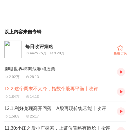
以上内容来自专辑
每日收评策略
4425.75万
9.20万
免费订阅
聊聊世界杯淘汰赛和股票
2.02万
28:13
12.2:这个周末不太冷，指数个股再平衡丨收评
1.84万
14:13
12.1:利好兑现高开回落，A股再现传统艺能丨收评
1.58万
25:17
11.30:小庄之后小广探索，上证位置略有尴尬丨收评