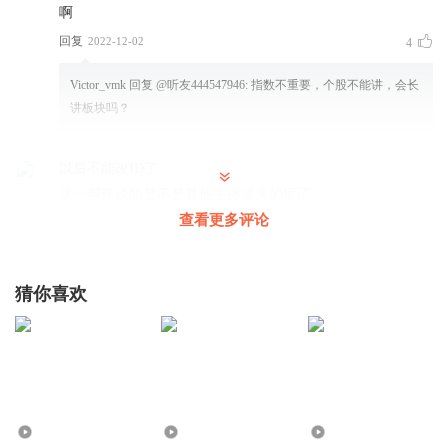
啊
回复
2022-12-02
4
Victor_vmk
回复 @
听友444547946
:
指数不重要，个股不能讲，会长
讲板块吗？
以后不能改ID了
这一帮评论的是不是其他主播派来的猴子
查看更多评论
回复
2022-12-03
3
无言话衷肠
猜你喜欢
我早就不看大盘了，我的票很少与大盘是正相关的，我甚至
都不太关注目前大盘指数是多少的。
回复
2022-12-02
3
听友444547946
能否简洁一点？太啰嗦啦
2.99万
16.51万
343.96万