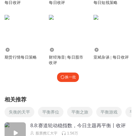
回复
2022-12-02
3
每日收评
每日收评
每日短线策略
bfozms3kdttjj2rr316s
会长评论很细致，客观实用，不爱听的人别来
回复
2022-12-04
3
慢慢慢_KQ
4.03万
194.62万
816
声音难听
期货行情每日策略
财经海音| 每日股市
亚斌杂谈 | 每日收评
收评
回复
2022-12-02
1
换一批
一合米酥
放屁呢
回复
2022-12-02
0
相关推荐
赵红岩521
失衡的天平
平衡界位
平衡之旅
平衡游戏
平
8.8:赛道轮动稳指数，今日主题再平衡丨收评
回复
2022-12-02
0
股票携汇大宇
1.56万