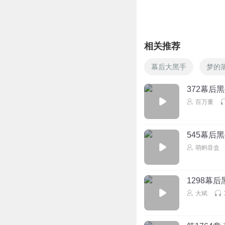
相关推荐
幕后大黑手
梦的
372幕后
百万董
545幕后
萌蚂音盒
1298幕后
大斌