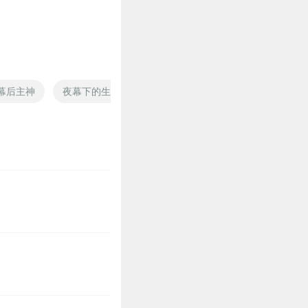
幕后主神
夜幕下的生活
幕后的世界
天幕龙城