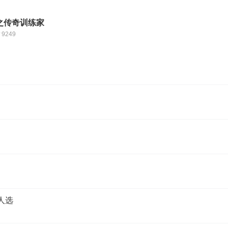
之传奇训练家
9249
人选