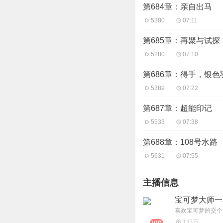
第684章：亲自出马
5380
07:11
第685章：再聚与试探
5280
07:10
第686章：得手，银色
5389
07:22
第687章：超能印记
5533
07:38
第688章：108号水路
5631
07:55
主播信息
宝可梦大师一
喜欢宝可梦的交个
3.13万