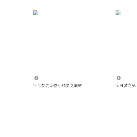
163.03万
268.03万
宝可梦之宠物小精灵之庭树
宝可梦之第