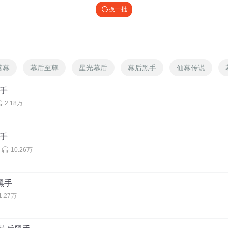
换一批
落幕
幕后至尊
星光幕后
幕后黑手
仙幕传说
黑手
2.18万
黑手
10.26万
黑手
1.27万