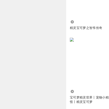
103.31万
精灵宝可梦之智爷传奇
361
宝可梦精灵世界丨宠物小精
怪丨精灵宝可梦