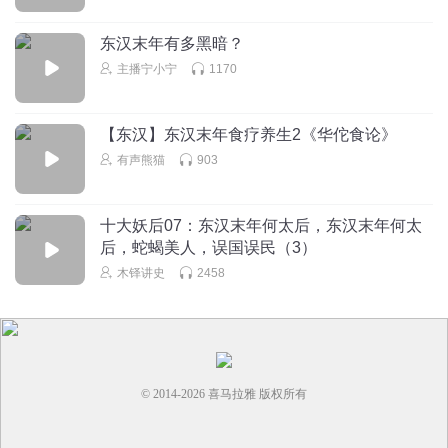
回复
2025-03-03
2
东汉末年有多黑暗？
主播宁小宁
1170
听友125383459
【东汉】东汉末年食疗养生2《华佗食论》
回复
2023-05-23
2
有声熊猫
903
小可爱每天开心呦
你好！
十大妖后07：东汉末年何太后，东汉末年何太
后，蛇蝎美人，误国误民（3）
回复
2026-04-20
1
木铎讲史
2458
© 2014-
2026
喜马拉雅 版权所有