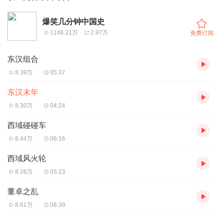
爆笑几分钟中国史
1146.31万
2.97万
免费订阅
东汉组合
8.39万
05:37
东汉末年
8.30万
04:24
西域碰碰车
8.44万
06:16
西域风火轮
8.26万
05:23
董卓之乱
8.61万
06:39