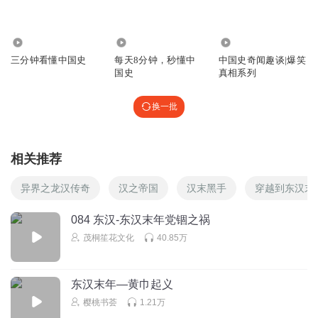
听友227300720
好好听哦
2191
2.80万
1.77万
回复
2023-02-20
4
三分钟看懂中国史
每天8分钟，秒懂中
中国史奇闻趣谈|爆笑
国史
真相系列
逗毛
讲的十分好，我十分爱听。
换一批
回复
2023-09-02
3
滑稽生气了
相关推荐
太监为什么是Boy?
异界之龙汉传奇
汉之帝国
汉末黑手
穿越到东汉末
回复
2023-05-21
3
084 东汉-东汉末年党锢之祸
听友482868785
回复 @
滑稽生气了
:
因为太监是男的（boy的中文是
茂桐笙花文化
40.85万
男生）
聪明伶俐机智如我
东汉末年—黄巾起义
3.141592653986535536671209764742316132974066686351488
樱桃书荟
1.21万
75364489967484