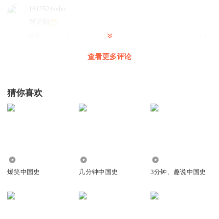
1812524sxbo
保证回
回复
2023-02-28
7
查看更多评论
鹿桉硕
回复 @
1812524sxbo
:
你好
听友233288467
猜你喜欢
l
回复
2023-03-26
5
派派莎莎酱
回复 @
听友233288467
:
？
9616
6462
1.46万
爆笑中国史
几分钟中国史
3分钟、趣说中国史
听友405072437
讲的太好了。挺搞笑的。
回复
2023-08-13
5