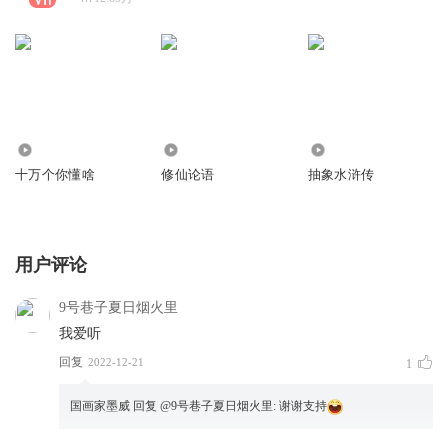
150.53万
8.02万
59.77万
十万个你懂啥
修仙论语
抽象水浒传
用户评论
9号巷子夏日烟火里
我爱听
回复
2022-12-21
1
国画家墨威
回复 @
9号巷子夏日烟火里
:
谢谢支持