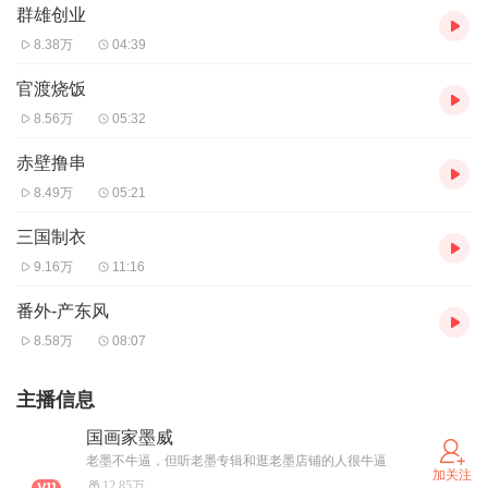
群雄创业
8.38万
04:39
官渡烧饭
8.56万
05:32
赤壁撸串
8.49万
05:21
三国制衣
9.16万
11:16
番外-产东风
8.58万
08:07
主播信息
国画家墨威
老墨不牛逼，但听老墨专辑和逛老墨店铺的人很牛逼
加关注
12.85万