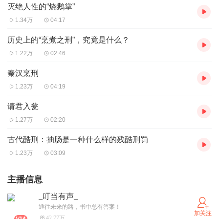
灭绝人性的“烧鹅掌”
1.34万
04:17
历史上的“烹煮之刑”，究竟是什么？
1.22万
02:46
秦汉烹刑
1.23万
04:19
请君入瓮
1.27万
02:20
古代酷刑：抽肠是一种什么样的残酷刑罚
1.23万
03:09
主播信息
_叮当有声_
通往未来的路，书中总有答案！
加关注
42.77万