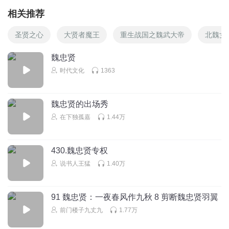
相关推荐
圣贤之心
大贤者魔王
重生战国之魏武大帝
北魏女
魏忠贤
时代文化
1363
魏忠贤的出场秀
在下独孤嘉
1.44万
430.魏忠贤专权
说书人王猛
1.40万
91 魏忠贤：一夜春风作九秋 8 剪断魏忠贤羽翼
前门楼子九丈九
1.77万