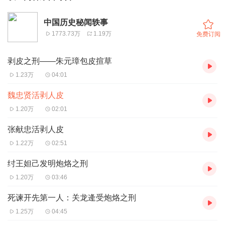
中国历史秘闻轶事
1773.73万
1.19万
免费订阅
剥皮之刑——朱元璋包皮揎草
1.23万
04:01
魏忠贤活剥人皮
1.20万
02:01
张献忠活剥人皮
1.22万
02:51
纣王妲己发明炮烙之刑
1.20万
03:46
死谏开先第一人：关龙逄受炮烙之刑
1.25万
04:45