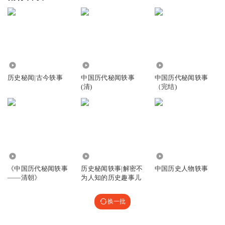
41.24万
31.33万
1.49万
历史秘闻|古今轶事
中国历代秘闻轶事
中国历代秘闻轶事
(清)
（完结)
5736
292.57万
91
《中国历代秘闻轶事
历史秘闻轶事|解密不
中国历史人物轶事
——清朝》
为人知的历史趣事儿
换一批