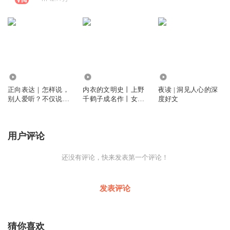
1203
1.11万
2581.61万
正向表达｜怎样说，
内衣的文明史丨上野
夜读 | 洞见人心的深
别人爱听？不仅说得
千鹤子成名作丨女性
度好文
对，还说得巧？
成长必读丨社会学、
女性处境、两性议题
丨厌女丨始于极限
用户评论
还没有评论，快来发表第一个评论！
发表评论
猜你喜欢